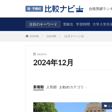
合格実績ラン
注目のキーワード
受験生
学習時間
大学入学共
2024年
12月 (ページ3)
HOME
MONTH
2024年12月
新着順
人気順
お勧めカテゴリ
ニュース
自主調査
コラム
カテゴリ
ニ