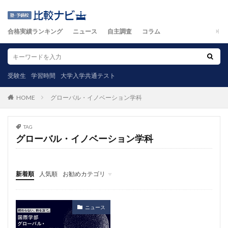
合格実績ランキング
ニュース
自主調査
コラム
受験生
学習時間
大学入学共通テスト
グローバル・イノベーション学科
HOME
TAG
グローバル・イノベーション学科
新着順
人気順
お勧めカテゴリ
ニュース
自主調査
コラム
カテゴリ
ニュース