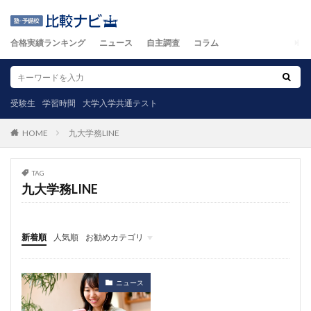
合格実績ランキング
ニュース
自主調査
コラム
受験生
学習時間
大学入学共通テスト
九大学務LINE
HOME
TAG
九大学務LINE
新着順
人気順
お勧めカテゴリ
ニュース
自主調査
コラム
カテゴリ
ニュース