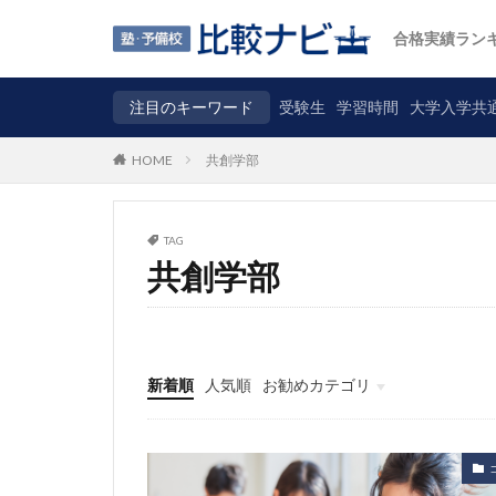
合格実績ラン
注目のキーワード
受験生
学習時間
大学入学共
共創学部
HOME
TAG
共創学部
新着順
人気順
お勧めカテゴリ
ニュース
自主調査
コラム
カテゴリ