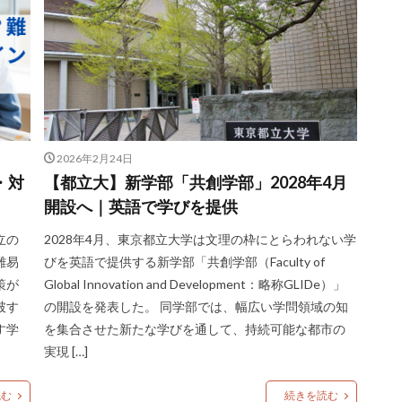
2026年2月24日
・対
【都立大】新学部「共創学部」2028年4月
開設へ｜英語で学びを提供
立の
2028年4月、東京都立大学は文理の枠にとらわれない学
難易
びを英語で提供する新学部「共創学部（Faculty of
策が
Global Innovation and Development：略称GLIDe）」
破す
の開設を発表した。 同学部では、幅広い学問領域の知
す学
を集合させた新たな学びを通して、持続可能な都市の
実現 […]
読む
続きを読む