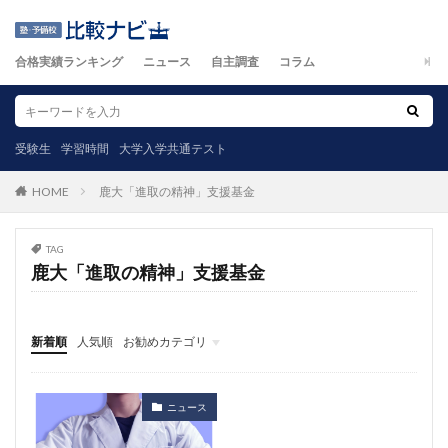
合格実績ランキング
ニュース
自主調査
コラム
受験生
学習時間
大学入学共通テスト
鹿大「進取の精神」支援基金
HOME
TAG
鹿大「進取の精神」支援基金
新着順
人気順
お勧めカテゴリ
ニュース
自主調査
コラム
カテゴリ
ニュース