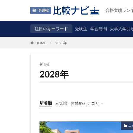
合格実績ラン
注目のキーワード
受験生
学習時間
大学入学共
2028年
HOME
TAG
2028年
新着順
人気順
お勧めカテゴリ
ニュース
自主調査
コラム
カテゴリ
ニ