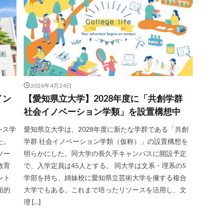
2026年4月24日
イン
【愛知県立大学】2028年度に「共創学群
社会イノベーション学類」を設置構想中
ンス学
愛知県立大学は、2028年度に新たな学群である「共創
た。
学群 社会イノベーション学類（仮称）」の設置構想を
ソー
明らかにした。同大学の長久手キャンパスに開設予定
教育
で、入学定員は45人とする。 同大学は文系・理系の5
ント
学部を持ち、姉妹校に愛知県立芸術大学を擁する複合
面的
大学でもある。これまで培ったリソースを活用し、文
理 […]