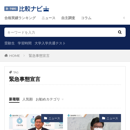
合格実績ランキング
ニュース
自主調査
コラム
受験生
学習時間
大学入学共通テスト
緊急事態宣言
HOME
TAG
緊急事態宣言
新着順
人気順
お勧めカテゴリ
ニュース
自主調査
コラム
カテゴリ
ニュース
ニュース