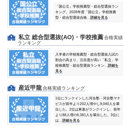
「国公立」学校推薦型・総合型選抜ラン
キング。
2026年度「国公立」学校推薦
型・総合型選抜合格…
詳細を見る
私立 総合型選抜(AO)・学校推薦
合格実績
ランキング
入学者の学校推薦型・総合型選抜入試の
割合の高まり、注目度が高い「私立」学
校推薦型・総合型選抜ランキン…
詳細を
見る
産近甲龍
合格実績ランキング
1位にランクインした河合塾・河合塾マナ
ビスが前年より202人増やし9,040人を輩
出した。
2位は東進がランクインし、前年
より88人増の6,381人を輩出した。
3位に
は…
詳細を見る