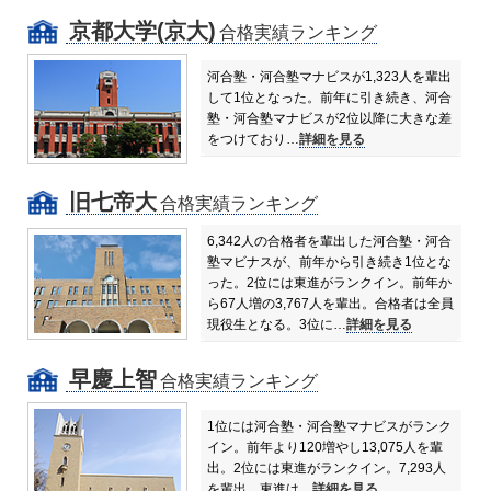
京都大学(京大)
合格実績ランキング
河合塾・河合塾マナビスが1,323人を輩出
して1位となった。前年に引き続き、河合
塾・河合塾マナビスが2位以降に大きな差
をつけており…
詳細を見る
旧七帝大
合格実績ランキング
6,342人の合格者を輩出した河合塾・河合
塾マビナスが、前年から引き続き1位とな
った。
2位には東進がランクイン。前年か
ら67人増の3,767人を輩出。合格者は全員
現役生となる。
3位に…
詳細を見る
早慶上智
合格実績ランキング
1位には河合塾・河合塾マナビスがランク
イン。前年より120増やし13,075人を輩
出。
2位には東進がランクイン。7,293人
を輩出。東進は…
詳細を見る