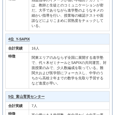
熱血指導のイメージが強い早稲田アカデミー
は、教師と生徒とのコミュニケーションが密
だ。大手でありながら進学塾のようなキメの
細かい指導を行い、授業毎の確認テストや面
談などによりこまめに習熟度をチェックして
いる。
4位
Y-SAPIX
合計実績
16人
特徴
関東エリアのみならず全国に展開する進学塾
で、代々木ゼミナールとSAPIXの共同運営。対
面授業のみで、少人数編成を取っている。難
関大および医学部にフォーカスし、中学のう
ちから高校２年までの数学を先取り予習する
など進度が早い。
5位
富山育英センター
合計実績
7人
特徴