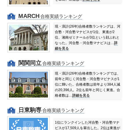
MARCH
合格実績ランキング
現・浪計(26年)合格者数ランキングは、河
合塾・河合塾マナビスが1位、東進が2
位、湘南ゼミナールが3位という顔ぶれと
なった。
河合塾・河合塾マナビスは…
詳
細を見る
関関同立
合格実績ランキング
現・浪計(26年)合格者数ランキングでは、
前年と同じく河合塾・河合塾マビナスが1
位に輝いた。合格者数は前年より384人減
の20,396人。
2位も前年と同じく東進。合
格者数は…
詳細を見る
日東駒専
合格実績ランキング
1位にランクインした河合塾・河合塾マナ
ビスが17,509人を輩出した。
2位は東進が