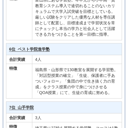
富山県にある学習塾。年中児から小中高一貫
教育システム導入で途切れることのないカリ
キュラムで大学入試突破を目標としている。
厳しい試験をクリアした優秀な人材を専任講
師として配置し、目標達成まで学習状況を常
にチェックし本当の学力と社会人として活躍
できる力をつけることを第一目標に指導。
6位
ベスト学院進学塾
合計実績
4人
特徴
福島県・山形県で130教室を展開する学習塾。
「対話型授業の確立」「生徒、保護者に手あ
ついフォロー」「集団の中で生き抜く力の育
成」をクラス授業の中で身につけさせる
「QOA授業」にて、生徒の育成に努める。
7位
山手学院
合計実績
3人
特徴