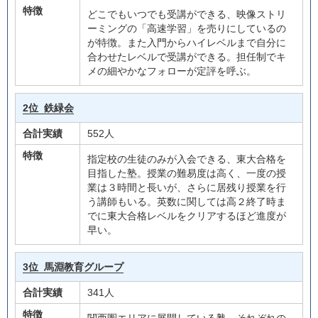
特徴
どこでもいつでも受講ができる、映像ストリ
ーミングの「高速学習」を売りにしているの
が特徴。また入門からハイレベルまで自分に
合わせたレベルで受講ができる。担任制でキ
メの細やかなフォローが定評を呼ぶ。
2位
鉄緑会
合計実績
552人
特徴
指定校の生徒のみが入会できる、東大合格を
目指した塾。授業の難易度は高く、一度の授
業は３時間と長いが、さらに居残り授業を行
う講師もいる。英数に関しては高２終了時ま
でに東大合格レベルをクリアするほど進度が
早い。
3位
馬淵教育グループ
合計実績
341人
特徴