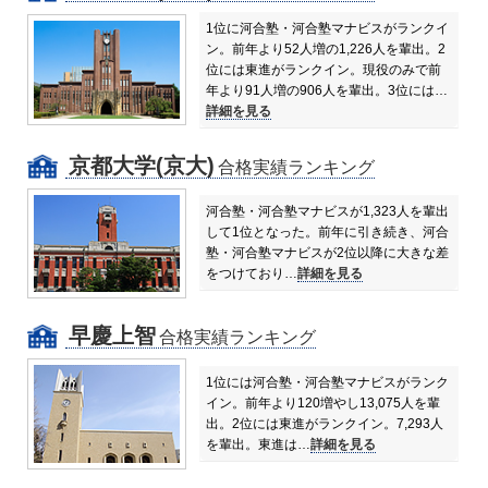
1位に河合塾・河合塾マナビスがランクイ
ン。前年より52人増の1,226人を輩出。
2
位には東進がランクイン。現役のみで前
年より91人増の906人を輩出。
3位には…
詳細を見る
京都大学(京大)
合格実績ランキング
河合塾・河合塾マナビスが1,323人を輩出
して1位となった。前年に引き続き、河合
塾・河合塾マナビスが2位以降に大きな差
をつけており…
詳細を見る
早慶上智
合格実績ランキング
1位には河合塾・河合塾マナビスがランク
イン。前年より120増やし13,075人を輩
出。
2位には東進がランクイン。7,293人
を輩出。東進は…
詳細を見る