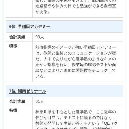
指し、生徒の本気を引き出す。個別面談での
進路指導や休みの日でも勉強ができる自習室
がある。
6位
早稲田アカデミー
合計実績
93人
特徴
熱血指導のイメージが強い早稲田アカデミー
は、教師と生徒とのコミュニケーションが密
だ。大手でありながら進学塾のようなキメの
細かい指導を行い、授業毎の確認テストや面
談などによりこまめに習熟度をチェックして
いる。
7位
湘南ゼミナール
合計実績
81人
特徴
神奈川県を中心とした進学塾で、ここ近年の
伸びが目立つ。テキストに頼るのではなく、
教師が発問して生徒が答えるという「QE（ク