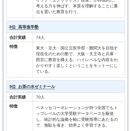
イック・エクササイズ）授業」が特徴的だ。
考える力を伸ばす、本質を理解することに重
点を置いた教育を行う。
8位
高等進学塾
合計実績
74人
特徴
東大・京大・国公立医学部・難関大を目指す
現役生のための塾で、大阪・天王寺と兵庫・
西宮に教室を構える。ハイレベルな内容をわ
かりやすく楽しくということをモットーにし
ている。
9位
お茶の水ゼミナール
合計実績
70人
特徴
ベネッセコーポレーションが持つ全国でもト
ップレベルの大学受験データベースを駆使
し、統計的な論拠を軸に受験指導にあたるの
で、無駄を省き、効率よく学習できる。