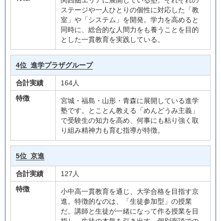
関西圏エリアに展開している塾。それぞれの
ステージや一人ひとりの個性に対応した「教
室」や「システム」を開発。学力を高めると
同時に、総合的な人間力をも養うことを目的
とした一貫教育を実践している。
4位
進学プラザグループ
合計実績
164人
特徴
宮城・福島・山形・青森に展開している進学
塾です。とことん教える「めんどうみ主義」
で受験生の知力を高め、何事にも粘り強く取
り組み精神力も育む指導が特徴。
5位
京進
合計実績
127人
特徴
小中高一貫教育を通じ、大学合格を目指す京
進。特徴的なのは、「生徒参加型」の授業
だ。講師と生徒が一緒になって作る授業を目