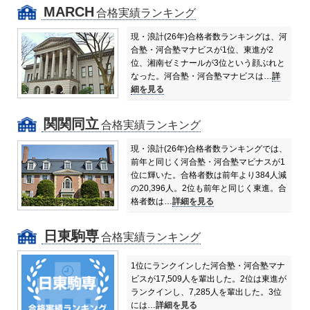
MARCH
合格実績ランキング
現・浪計(26年)合格者数ランキングは、河
合塾・河合塾マナビスが1位、東進が2
位、湘南ゼミナールが3位という顔ぶれと
なった。
河合塾・河合塾マナビスは…
詳
細を見る
関関同立
合格実績ランキング
現・浪計(26年)合格者数ランキングでは、
前年と同じく河合塾・河合塾マビナスが1
位に輝いた。合格者数は前年より384人減
の20,396人。
2位も前年と同じく東進。合
格者数は…
詳細を見る
日東駒専
合格実績ランキング
1位にランクインした河合塾・河合塾マナ
ビスが17,509人を輩出した。
2位は東進が
ランクインし、7,285人を輩出した。
3位
には…
詳細を見る