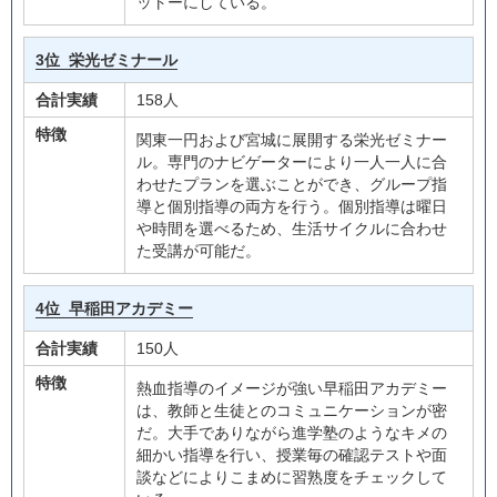
ットーにしている。
3位
栄光ゼミナール
合計実績
158人
特徴
関東一円および宮城に展開する栄光ゼミナー
ル。専門のナビゲーターにより一人一人に合
わせたプランを選ぶことができ、グループ指
導と個別指導の両方を行う。個別指導は曜日
や時間を選べるため、生活サイクルに合わせ
た受講が可能だ。
4位
早稲田アカデミー
合計実績
150人
特徴
熱血指導のイメージが強い早稲田アカデミー
は、教師と生徒とのコミュニケーションが密
だ。大手でありながら進学塾のようなキメの
細かい指導を行い、授業毎の確認テストや面
談などによりこまめに習熟度をチェックして