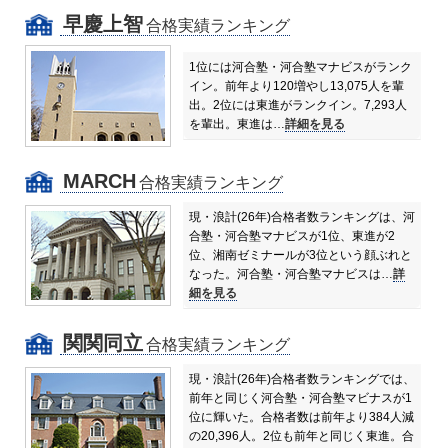
早慶上智
合格実績ランキング
1位には河合塾・河合塾マナビスがランク
イン。前年より120増やし13,075人を輩
出。
2位には東進がランクイン。7,293人
を輩出。東進は…
詳細を見る
MARCH
合格実績ランキング
現・浪計(26年)合格者数ランキングは、河
合塾・河合塾マナビスが1位、東進が2
位、湘南ゼミナールが3位という顔ぶれと
なった。
河合塾・河合塾マナビスは…
詳
細を見る
関関同立
合格実績ランキング
現・浪計(26年)合格者数ランキングでは、
前年と同じく河合塾・河合塾マビナスが1
位に輝いた。合格者数は前年より384人減
の20,396人。
2位も前年と同じく東進。合