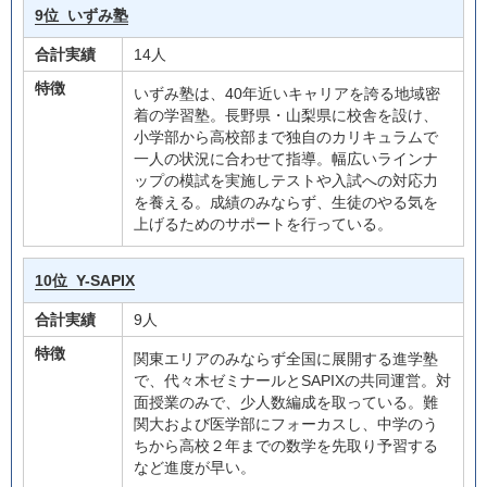
9位
いずみ塾
合計実績
14人
特徴
いずみ塾は、40年近いキャリアを誇る地域密
着の学習塾。長野県・山梨県に校舎を設け、
小学部から高校部まで独自のカリキュラムで
一人の状況に合わせて指導。幅広いラインナ
ップの模試を実施しテストや入試への対応力
を養える。成績のみならず、生徒のやる気を
上げるためのサポートを行っている。
10位
Y-SAPIX
合計実績
9人
特徴
関東エリアのみならず全国に展開する進学塾
で、代々木ゼミナールとSAPIXの共同運営。対
面授業のみで、少人数編成を取っている。難
関大および医学部にフォーカスし、中学のう
ちから高校２年までの数学を先取り予習する
など進度が早い。