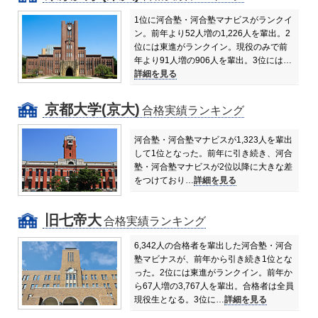
1位に河合塾・河合塾マナビスがランクイ
ン。前年より52人増の1,226人を輩出。
2
位には東進がランクイン。現役のみで前
年より91人増の906人を輩出。
3位には…
詳細を見る
京都大学(京大)
合格実績ランキング
河合塾・河合塾マナビスが1,323人を輩出
して1位となった。前年に引き続き、河合
塾・河合塾マナビスが2位以降に大きな差
をつけており…
詳細を見る
旧七帝大
合格実績ランキング
6,342人の合格者を輩出した河合塾・河合
塾マビナスが、前年から引き続き1位とな
った。
2位には東進がランクイン。前年か
ら67人増の3,767人を輩出。合格者は全員
現役生となる。
3位に…
詳細を見る