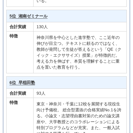
いる。
5位
湘南ゼミナール
合計実績
130人
特徴
神奈川県を中心とした進学塾で、ここ近年の
伸びが目立つ。テキストに頼るのではなく、
教師が発問して生徒が答えるという「QE（ク
イック・エクササイズ）授業」が特徴的だ。
考える力を伸ばす、本質を理解することに重
点を置いた教育を行う。
6位
早稲田塾
合計実績
93人
特徴
東京・神奈川・千葉に12校を展開する現役生
向け予備校。 総合型選抜の合格実績No.1を誇
る。小論文・志望理由書対策のための論文講
座や、大学教授とのコラボレーションによる
特別プログラムなどが充実。また、一般入試