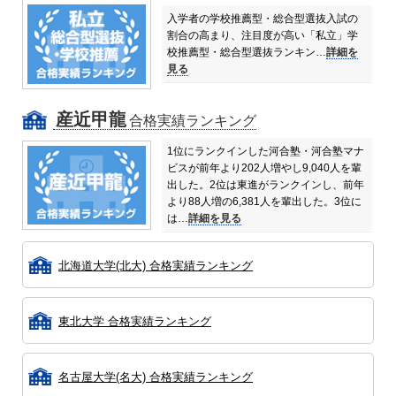
入学者の学校推薦型・総合型選抜入試の
割合の高まり、注目度が高い「私立」学
校推薦型・総合型選抜ランキン…
詳細を
見る
産近甲龍
合格実績ランキング
1位にランクインした河合塾・河合塾マナ
ビスが前年より202人増やし9,040人を輩
出した。
2位は東進がランクインし、前年
より88人増の6,381人を輩出した。
3位に
は…
詳細を見る
北海道大学(北大) 合格実績ランキング
東北大学 合格実績ランキング
名古屋大学(名大) 合格実績ランキング