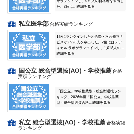
がランクインし、979人の合格者を輩出し
た。
3位は…
詳細を見る
私立医学部
合格実績ランキング
1位にランクインした河合塾・河合塾マナ
ビスが2,928人を輩出した。
2位にはメデ
ィカル ラボがランクインし、1,018人の…
詳細を見る
国公立 総合型選抜(AO)・学校推薦
合格
実績ランキング
「国公立」学校推薦型・総合型選抜ラン
キング。
2026年度「国公立」学校推薦
型・総合型選抜合格…
詳細を見る
私立 総合型選抜(AO)・学校推薦
合格実績
ランキング