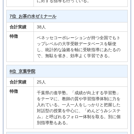
に対する指導も行っている。
7位
お茶の水ゼミナール
合計実績
38人
特徴
ベネッセコーポレーションが持つ全国でもト
ップレベルの大学受験データベースを駆使
し、統計的な論拠を軸に受験指導にあたるの
で、無駄を省き、効率よく学習できる。
8位
京葉学院
合計実績
25人
特徴
千葉県の進学塾。「成績が向上する学習塾」
をテーマに、教師の質や学習指導体制に力を
入れている。一人一人をしっかりと把握した
対話型の授業を中心に、「めんどうみシステ
ム」と呼ばれるフォロー体制を取る。別に個
別指導塾もある。