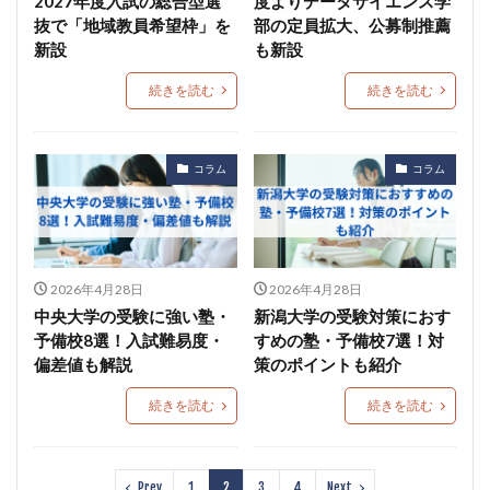
2027年度入試の総合型選
度よりデータサイエンス学
抜で「地域教員希望枠」を
部の定員拡大、公募制推薦
新設
も新設
続きを読む
続きを読む
コラム
コラム
2026年4月28日
2026年4月28日
中央大学の受験に強い塾・
新潟大学の受験対策におす
予備校8選！入試難易度・
すめの塾・予備校7選！対
偏差値も解説
策のポイントも紹介
続きを読む
続きを読む
Prev
1
2
3
4
Next