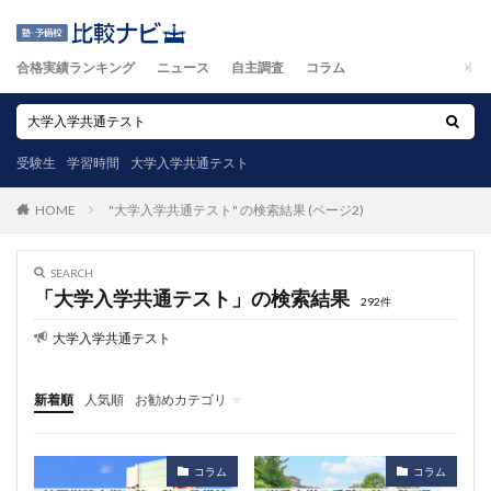
合格実績ランキング
ニュース
自主調査
コラム
受験生
学習時間
大学入学共通テスト
"大学入学共通テスト" の検索結果 (ページ2)
HOME
SEARCH
「大学入学共通テスト」の検索結果
292件
大学入学共通テスト
新着順
人気順
お勧めカテゴリ
ニュース
自主調査
コラム
カテゴリ
コラム
コラム