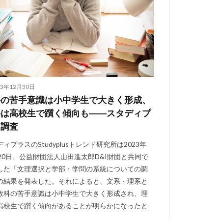
23年12月30日
科の苦手意識は小中学生で大きく形成、
科は高校生で躓く傾向も――スタディプ
ス調査
ィプラスのStudyplusトレンド研究所は2023年
月20日、公益財団法人山田進太郎D&I財団と共同で
した「文理選択と学部・学問の系統についての調
の結果を発表した。それによると、文系・理系と
教科の苦手意識は小中学生で大きく形成され、理
高校生で躓く傾向があることが明らかになったと
。