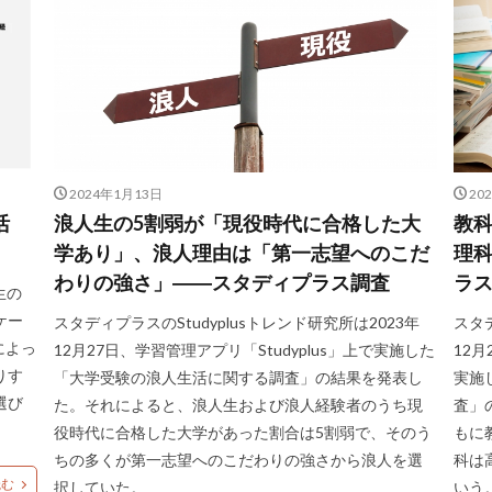
2024年1月13日
20
活
浪人生の5割弱が「現役時代に合格した大
教
学あり」、浪人理由は「第一志望へのこだ
理
わりの強さ」――スタディプラス調査
ラ
生の
ケー
スタディプラスのStudyplusトレンド研究所は2023年
スタデ
によっ
12月27日、学習管理アプリ「Studyplus」上で実施した
12
りす
「大学受験の浪人生活に関する調査」の結果を発表し
実施
選び
た。それによると、浪人生および浪人経験者のうち現
査」
役時代に合格した大学があった割合は5割弱で、そのう
もに
ちの多くが第一志望へのこだわりの強さから浪人を選
科は
読む
択していた。
いう