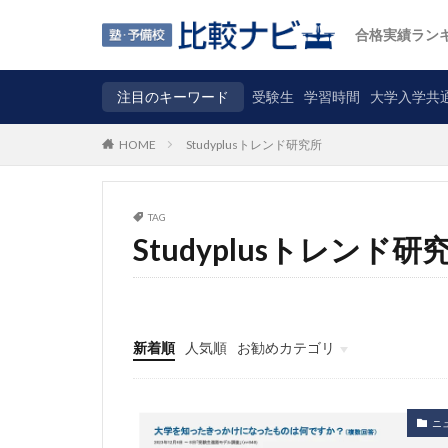
合格実績ラン
注目のキーワード
受験生
学習時間
大学入学共
Studyplusトレンド研究所
HOME
TAG
Studyplusトレンド研
新着順
人気順
お勧めカテゴリ
ニュース
自主調査
コラム
カテゴリ
ニ