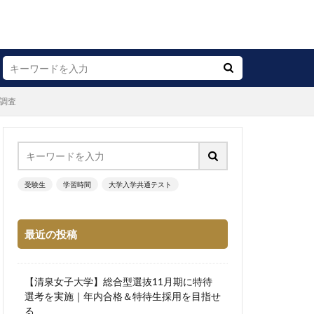
調査
受験生
学習時間
大学入学共通テスト
最近の投稿
【清泉女子大学】総合型選抜11月期に特待
選考を実施｜年内合格＆特待生採用を目指せ
る