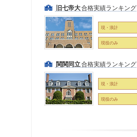
旧七帝大
合格実績ランキング
現・浪計
現役のみ
関関同立
合格実績ランキング
現・浪計
現役のみ