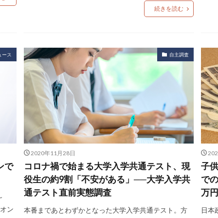
続きを読む
ュース
自主調査
2020年11月28日
20
ンで
コロナ禍で始まる大学入学共通テスト、現
子
役生の約9割「不安がある」──大学入学共
での
通テスト直前実態調査
万
～
度はオン
本番まであとわずかとなった大学入学共通テスト。方
日本