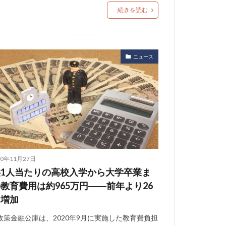
続きを読む
ニュース
20年11月27日
供1人当たりの高校入学から大学卒業ま
教育費用は約965万円――前年より26
円増加
政策金融公庫は、2020年9月に実施した教育費負担