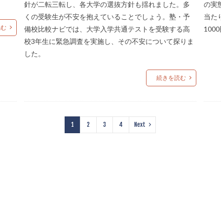
針が二転三転し、各大学の選抜方針も揺れました。多
の実
くの受験生が不安を抱えていることでしょう。塾・予
当た
読む
備校比較ナビでは、大学入学共通テストを受験する高
10
校3年生に緊急調査を実施し、その不安について探りま
した。
続きを読む
1
2
3
4
Next