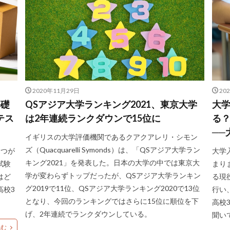
2020年11月29日
20
基礎
QSアジア大学ランキング2021、東京大学
大
テス
は2年連続ランクダウンで15位に
る？
──
イギリスの大学評価機関であるクアクアレリ・シモン
ズ（Quacquarelli Symonds）は、「QSアジア大学ラン
1つが
大学
キング2021」を発表した。日本の大学の中では東京大
試験
まり
学が変わらずトップだったが、QSアジア大学ランキン
はど
る現
グ2019で11位、QSアジア大学ランキング2020で13位
高校3
行い
となり、今回のランキングではさらに15位に順位を下
高校
げ、2年連続でランクダウンしている。
聞い
読む