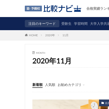
合格実績ラン
注目のキーワード
受験生
学習時間
大学入学共
2020年
11月
HOME
MONTH
2020年11月
新着順
人気順
お勧めカテゴリ
ニュース
自主調査
コラム
カテゴリ
自