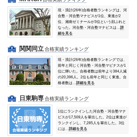
現・浪計(26年)合格者数ランキングは、河
合塾・河合塾マナビスが1位、東進が2
位、湘南ゼミナールが3位という顔ぶれと
なった。
河合塾・河合塾マナビスは…
詳
細を見る
関関同立
合格実績ランキング
現・浪計(26年)合格者数ランキングでは、
前年と同じく河合塾・河合塾マビナスが1
位に輝いた。合格者数は前年より384人減
の20,396人。
2位も前年と同じく東進。合
格者数は…
詳細を見る
日東駒専
合格実績ランキング
1位にランクインした河合塾・河合塾マナ
ビスが17,509人を輩出した。
2位は東進が
ランクインし、7,285人を輩出した。
3位
には…
詳細を見る