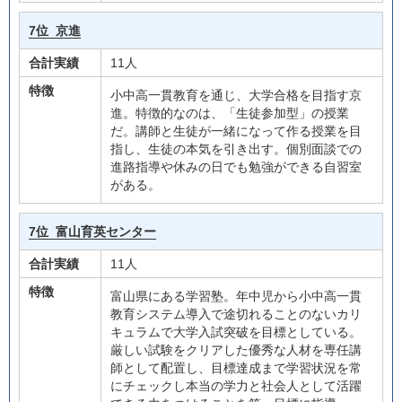
7位
京進
合計実績
11人
特徴
小中高一貫教育を通じ、大学合格を目指す京
進。特徴的なのは、「生徒参加型」の授業
だ。講師と生徒が一緒になって作る授業を目
指し、生徒の本気を引き出す。個別面談での
進路指導や休みの日でも勉強ができる自習室
がある。
7位
富山育英センター
合計実績
11人
特徴
富山県にある学習塾。年中児から小中高一貫
教育システム導入で途切れることのないカリ
キュラムで大学入試突破を目標としている。
厳しい試験をクリアした優秀な人材を専任講
師として配置し、目標達成まで学習状況を常
にチェックし本当の学力と社会人として活躍