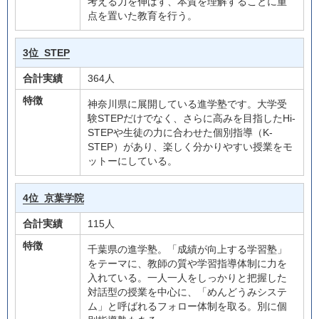
考える力を伸ばす、本質を理解することに重
点を置いた教育を行う。
3位
STEP
合計実績
364人
特徴
神奈川県に展開している進学塾です。大学受
験STEPだけでなく、さらに高みを目指したHi-
STEPや生徒の力に合わせた個別指導（K-
STEP）があり、楽しく分かりやすい授業をモ
ットーにしている。
4位
京葉学院
合計実績
115人
特徴
千葉県の進学塾。「成績が向上する学習塾」
をテーマに、教師の質や学習指導体制に力を
入れている。一人一人をしっかりと把握した
対話型の授業を中心に、「めんどうみシステ
ム」と呼ばれるフォロー体制を取る。別に個