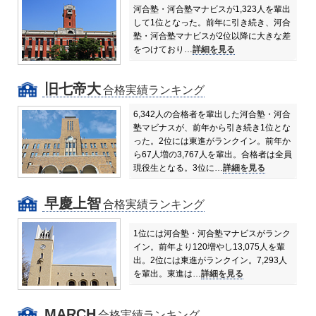
河合塾・河合塾マナビスが1,323人を輩出
して1位となった。前年に引き続き、河合
塾・河合塾マナビスが2位以降に大きな差
をつけており…
詳細を見る
旧七帝大
合格実績ランキング
6,342人の合格者を輩出した河合塾・河合
塾マビナスが、前年から引き続き1位とな
った。
2位には東進がランクイン。前年か
ら67人増の3,767人を輩出。合格者は全員
現役生となる。
3位に…
詳細を見る
早慶上智
合格実績ランキング
1位には河合塾・河合塾マナビスがランク
イン。前年より120増やし13,075人を輩
出。
2位には東進がランクイン。7,293人
を輩出。東進は…
詳細を見る
MARCH
合格実績ランキング