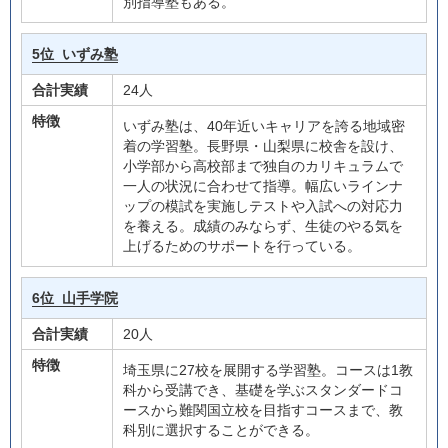
別指導塾もある。
5位
いずみ塾
合計実績
24人
特徴
いずみ塾は、40年近いキャリアを誇る地域密
着の学習塾。長野県・山梨県に校舎を設け、
小学部から高校部まで独自のカリキュラムで
一人の状況に合わせて指導。幅広いラインナ
ップの模試を実施しテストや入試への対応力
を養える。成績のみならず、生徒のやる気を
上げるためのサポートを行っている。
6位
山手学院
合計実績
20人
特徴
埼玉県に27校を展開する学習塾。コースは1教
科から受講でき、基礎を学ぶスタンダードコ
ースから難関国立校を目指すコースまで、教
科別に選択することができる。