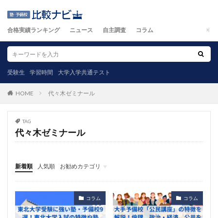
合格実績ランキング
ニュース
自主調査
コラム
受験生
学習時間
大学入学共通テスト
代々木ゼミナール
HOME
TAG
代々木ゼミナール
新着順
人気順
お勧めカテゴリ
ニュース
自主調査
コラム
カテゴリ
コラム
コラム