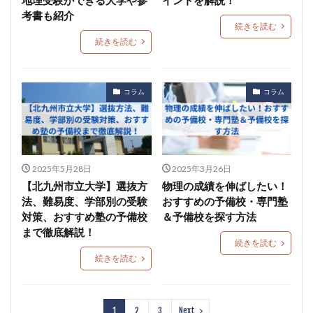
考書も紹介
続きを読む
続きを読む
コラム
コラム
2025年5月28日
2025年3月26日
【北九州市立大学】選抜方
物理の成績を伸ばしたい！
法、難易度、学部別の受験
おすすめの予備校・専門塾
対策、おすすめ塾の予備校
＆予備校を探す方法
まで徹底解説！
続きを読む
続きを読む
1
2
3
Next