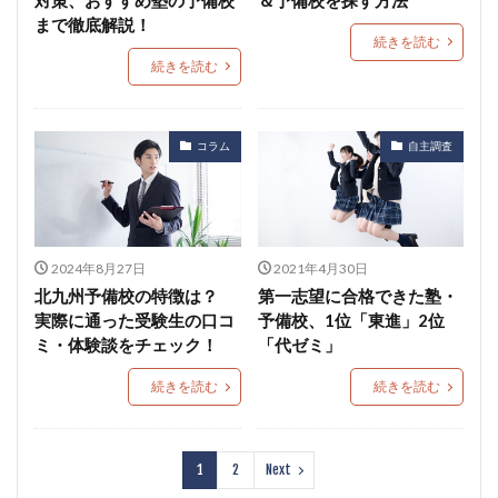
まで徹底解説！
続きを読む
続きを読む
コラム
自主調査
2024年8月27日
2021年4月30日
北九州予備校の特徴は？
第一志望に合格できた塾・
実際に通った受験生の口コ
予備校、1位「東進」2位
ミ・体験談をチェック！
「代ゼミ」
続きを読む
続きを読む
1
2
Next