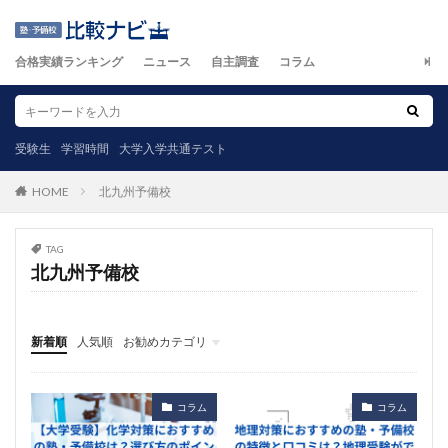
合格実績ランキング
ニュース
自主調査
コラム
受験生
学習時間
大学入学共通テスト
北九州予備校
HOME
TAG
北九州予備校
新着順
人気順
お勧めカテゴリ
ニュース
自主調査
コラム
カテゴリ
コラム
コラム