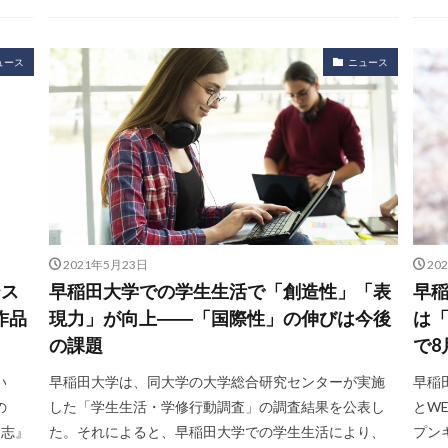
ュース
ニュース
2021年5月23日
20
テス
早稲田大学での学生生活で「創造性」「表
早稲
作品
現力」が向上――「国際性」の伸びは今後
は
の課題
で8
い
早稲田大学は、同大学の大学総合研究センターが実施
早稲
の
した「学生生活・学修行動調査」の調査結果を公表し
とW
『志』
た。それによると、早稲田大学での学生生活により、
プン