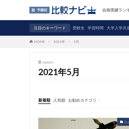
合格実績ラン
注目のキーワード
受験生
学習時間
大学入学共
2021年
5月
HOME
MONTH
2021年5月
新着順
人気順
お勧めカテゴリ
ニュース
自主調査
コラム
カテゴリ
ニ