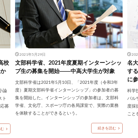
2021年5月29日
20
高校
文部科学省、2021年度夏期インターンシッ
名
旬か
プ生の募集を開始――中高大学生が対象
す
に
文部科学省は2021年5月10日、「2021年度（令和3年
度）夏期文部科学省インターンシップ」の参加者の募
小論
科学
集を開始した。インターンシップの参加者は、文部科
スト
バル
学省、文化庁、スポーツ庁の各局課室で、実際の業務
、応募
度採
を体験することができるという。
こと
続きを読む
読む