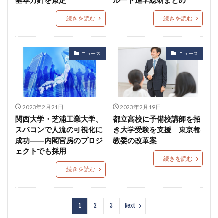
続きを読む
続きを読む
ニュース
ニュース
2023年2月21日
2023年2月19日
関西大学・芝浦工業大学、
都立高校に予備校講師を招
スパコンで人流の可視化に
き大学受験を支援 東京都
成功――内閣官房のプロジ
教委の改革案
ェクトでも採用
続きを読む
続きを読む
1
2
3
Next