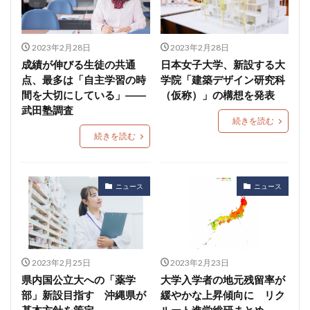
2023年2月28日
2023年2月28日
成績が伸びる生徒の共通
日本女子大学、新設する大
点、最多は「自主学習の時
学院「建築デザイン研究科
間を大切にしている」――
（仮称）」の構想を発表
武田塾調査
続きを読む
続きを読む
ニュース
ニュース
2023年2月25日
2023年2月23日
県内国公立大への「薬学
大学入学者の地元残留率が
部」新設目指す 沖縄県が
緩やかな上昇傾向に リク
基本方針を策定
ルート進学総研まとめ