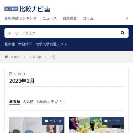
合格実績ランキング
ニュース
自主調査
コラム
受験生
学習時間
大学入学共通テスト
2023年
2月
HOME
MONTH
2023年2月
新着順
人気順
お勧めカテゴリ
ニュース
自主調査
コラム
カテゴリ
ニュース
ニュース