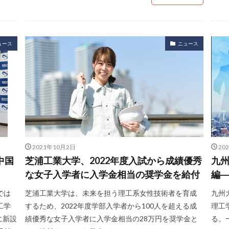
ュース
ニュース
2021年10月2日
20
中国
芝浦工業大学、2022年度入試から成績優秀
九州
な女子入学者に入学金相当の奨学金を給付
編
では
芝浦工業大学は、未来を担う理工系女性技術者を育成
九州
工学
するため、2022年度学部入学者から100人を超える成
理工
に新設
績優秀な女子入学者に入学金相当の28万円を奨学金と
る。