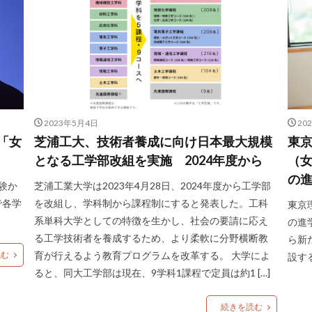
2023年5月4日
20
「女
芝浦工大、技術者養成に向け日本最大規模
東京
となる工学部改組を実施 2024年度から
（
の
試験か
芝浦工業大学は2023年4月28日、2024年度から工学部
で各学
を改組し、学科制から課程制にすると発表した。工科
東京
系単科大学としての特徴を生かし、社会の要請に応え
の進
る工学技術者を養成するため、より柔軟に分野横断教
ら新
読む
育が行えるよう教育プログラムを改革する。 大学によ
設す
ると、同大工学部は現在、9学科1課程で定員は約1 […]
続きを読む