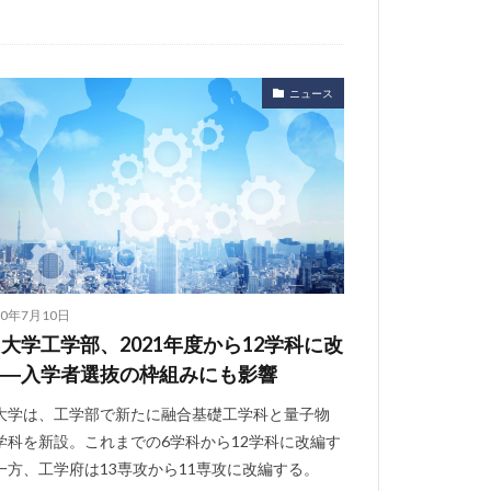
ニュース
20年7月10日
大学工学部、2021年度から12学科に改
――入学者選抜の枠組みにも影響
大学は、工学部で新たに融合基礎工学科と量子物
学科を新設。これまでの6学科から12学科に改編す
一方、工学府は13専攻から11専攻に改編する。