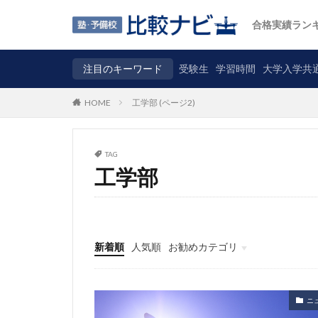
合格実績ラン
注目のキーワード
受験生
学習時間
大学入学共
工学部 (ページ2)
HOME
TAG
工学部
新着順
人気順
お勧めカテゴリ
ニュース
自主調査
コラム
カテゴリ
ニ