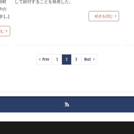
用材
して給付することを発表した。
学の
[…]
続きを読む
読む
Prev
1
2
3
Next