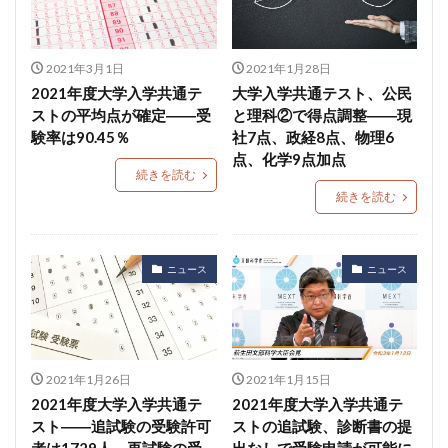
2021年3月1日
2021年1月28日
2021年度大学入学共通テ
大学入学共通テスト、公民
ストの平均点が確定――受
と理科②で得点調整――現
験率は90.45％
社7点、政経8点、物理6
点、化学9点加点
続きを読む
続きを読む
ニュース
ニュース
2021年1月26日
2021年1月15日
2021年度大学入学共通テ
2021年度大学入学共通テ
スト――追試験の受験許可
ストの追試験、診断書の提
者は1729人、再試験の受
出なしで受験申請が可能に