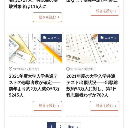
験対象者は116人に
続きを読む
続きを読む
ニュース
ニュース
2020年12月17日
2020年10月28日
2021年度大学入学共通テ
2021年度の大学入学共通
ストの志願者数が確定――
テスト出願状況――出願総
前年より約2万人減の53万
数約53万人に対し、第2日
5245人
程志願者わずか789人
続きを読む
続きを読む
1
2
Next