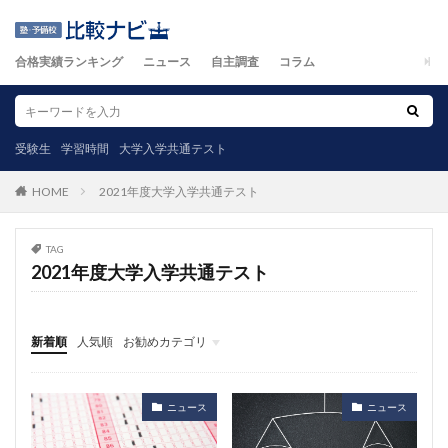
合格実績ランキング
ニュース
自主調査
コラム
受験生
学習時間
大学入学共通テスト
2021年度大学入学共通テスト
HOME
TAG
2021年度大学入学共通テスト
新着順
人気順
お勧めカテゴリ
ニュース
自主調査
コラム
カテゴリ
ニュース
ニュース