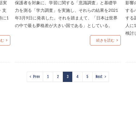
活実
保護者を対象に、学習に関する「意識調査」と基礎学
影響
・支
力を測る「学力調査」を実施し、それらの結果を2021
する
特に1
年3月9日に発表した。それを踏まえて、「日本は世界
する
の中で最も夢格差が大きい国である」としている。
人に
検討
読む
続きを読む
Prev
1
2
3
4
5
Next