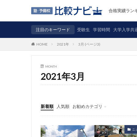
合格実績ラン
注目のキーワード
受験生
学習時間
大学入学共
2021年
3月 (ページ3)
HOME
MONTH
2021年3月
新着順
人気順
お勧めカテゴリ
ニュース
自主調査
コラム
カテゴリ
ニ