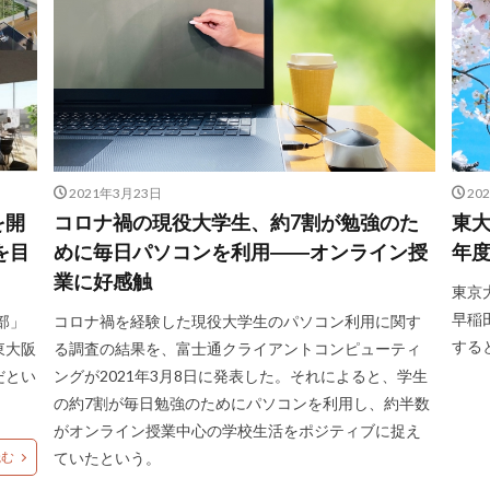
2021年3月23日
20
を開
コロナ禍の現役大学生、約7割が勉強のた
東大
を目
めに毎日パソコンを利用――オンライン授
年
業に好感触
東京
早稲
部」
コロナ禍を経験した現役大学生のパソコン利用に関す
する
東大阪
る調査の結果を、富士通クライアントコンピューティ
だとい
ングが2021年3月8日に発表した。それによると、学生
の約7割が毎日勉強のためにパソコンを利用し、約半数
がオンライン授業中心の学校生活をポジティブに捉え
読む
ていたという。