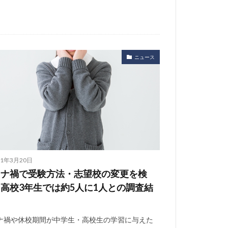
ニュース
21年3月20日
ロナ禍で受験方法・志望校の変更を検
高校3年生では約5人に1人との調査結
ナ禍や休校期間が中学生・高校生の学習に与えた