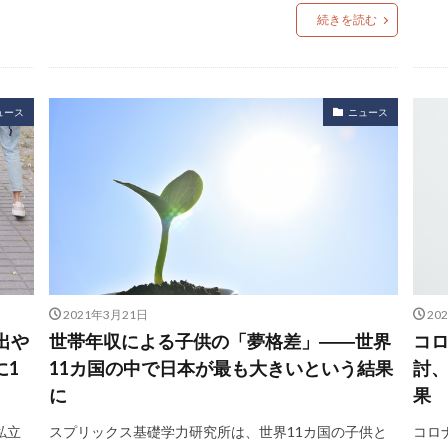
続きを読む
ュース
ニュース
2021年3月21日
20
出や
世帯年収による子供の「夢格差」――世界
コ
に1
11カ国の中で日本が最も大きいという結果
討、
に
果
私立
スプリックス基礎学力研究所は、世界11カ国の子供と
コロ