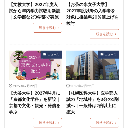
【文教大学】2027年度入
【お茶の水女子大学】
試から年内学力試験を新設
2027年度以降の入学者を
｜文学部など3学部で実施
対象に授業料20％値上げを
検討
続きを読む
続きを読む
ニュース
ニュース
2026年7月22日
2026年7月22日
【大谷大学】2027年4月に
【札幌医科大学】医学部入
「京都文化学科」を新設｜
試の「地域枠」を3分の1削
京都で文化・観光・発信を
減へ｜一般枠は2倍以上に
学ぶ
拡大
続きを読む
続きを読む