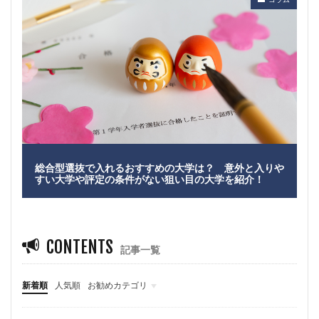
総合型選抜で入れるおすすめの大学は？ 意外と入りや
すい大学や評定の条件がない狙い目の大学を紹介！
CONTENTS
記事一覧
新着順
人気順
お勧めカテゴリ
ニュース
自主調査
コラム
カテゴリ