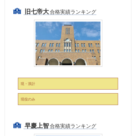
旧七帝大
合格実績ランキング
現・浪計
現役のみ
早慶上智
合格実績ランキング