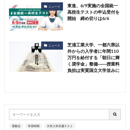
東進、6/9実施の全国統一
ニュース
高校生テストの申込受付を
開始 締め切りは6/6
芝浦工業大学、一都六県以
ニュース
外からの入学者に年間110
万円を給付する「朝日に輝
く奨学金」整備――授業料
負担は実質国立大学並みに
受験生
学習時間
大学入学共通テスト