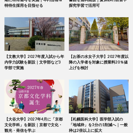
特待生採用を目指せる
探究学習で活用可
【文教大学】2027年度入試から年
【お茶の水女子大学】2027年度以
内学力試験を新設｜文学部など3
降の入学者を対象に授業料20％値
学部で実施
上げを検討
【大谷大学】2027年4月に「京都
【札幌医科大学】医学部入試の
文化学科」を新設｜京都で文化・
「地域枠」を3分の1削減へ｜一般
観光・発信を学ぶ
枠は2倍以上に拡大