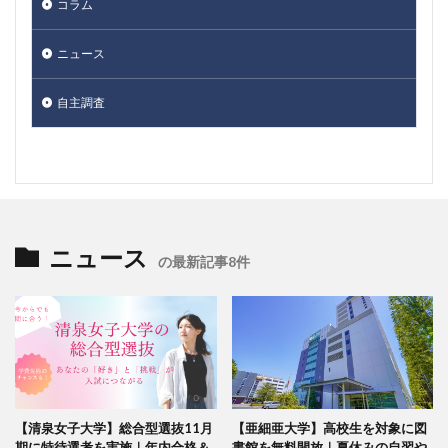
コラム
ニュース
自主調査
ニュース
の最新記事8件
【清泉女子大学】総合型選抜11月
【亜細亜大学】高校生を対象に図
期に特待選考を実施｜年内合格＆
書館を無料開放｜夏休みの自習や