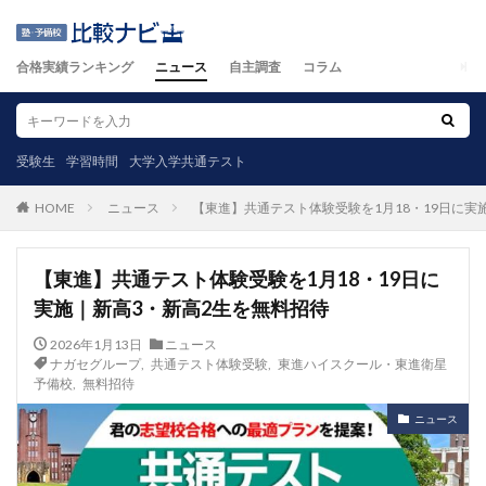
合格実績ランキング
ニュース
自主調査
コラム
受験生
学習時間
大学入学共通テスト
ニュース
【東進】共通テスト体験受験を1月18・19日に実
HOME
【東進】共通テスト体験受験を1月18・19日に
実施｜新高3・新高2生を無料招待
2026年1月13日
ニュース
ナガセグループ
,
共通テスト体験受験
,
東進ハイスクール・東進衛星
予備校
,
無料招待
ニュース