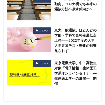
動向、コロナ禍でも本来の
選抜方法へ戻す傾向か？
京大一般選抜、ほとんどの
ニュース
学部・学科で合格者最低点
上昇――2022年度の大学
入学共通テスト難化の影響
見られず
東京電機大学、中・高校生
ニュース
対象「電子情報・生体医工
学系オンラインセミナー―
生体医工学への展開―」開
催