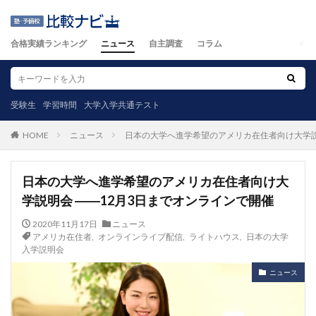
合格実績ランキング
ニュース
自主調査
コラム
受験生
学習時間
大学入学共通テスト
ニュース
日本の大学へ進学希望のアメリカ在住者向け大学説
HOME
日本の大学へ進学希望のアメリカ在住者向け大
学説明会 ――12月3日までオンラインで開催
2020年11月17日
ニュース
アメリカ在住者
,
オンラインライブ配信
,
ライトハウス
,
日本の大学
入学説明会
ニュース