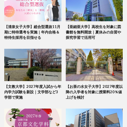
【清泉女子大学】総合型選抜11月
【亜細亜大学】高校生を対象に図
期に特待選考を実施｜年内合格＆
書館を無料開放｜夏休みの自習や
特待生採用を目指せる
探究学習で活用可
【文教大学】2027年度入試から年
【お茶の水女子大学】2027年度以
内学力試験を新設｜文学部など3
降の入学者を対象に授業料20％値
学部で実施
上げを検討