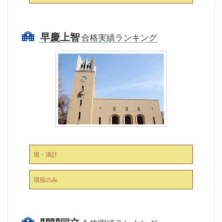
早慶上智
合格実績ランキング
現・浪計
現役のみ