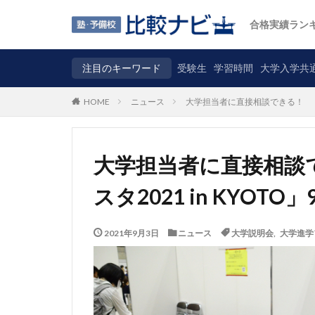
合格実績ラン
注目のキーワード
受験生
学習時間
大学入学共
ニュース
大学担当者に直接相談できる！ 「大学
HOME
大学担当者に直接相談
スタ2021 in KYOT
2021年9月3日
ニュース
大学説明会
,
大学進学フ