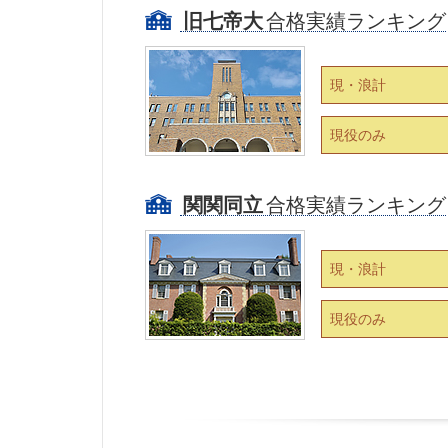
旧七帝大
合格実績ランキング
現・浪計
現役のみ
関関同立
合格実績ランキング
現・浪計
現役のみ