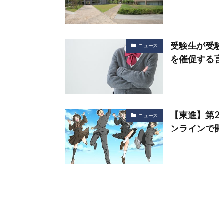
受験生が受
ニュース
を催促する
【東進】第2
ニュース
ンラインで