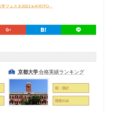
スタ2021 in KYOTO」
京都大学
合格実績ランキング
現・浪計
現役のみ