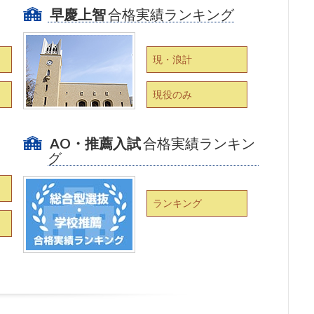
早慶上智
合格実績ランキング
現・浪計
現役のみ
AO・推薦入試
合格実績ランキン
グ
ランキング