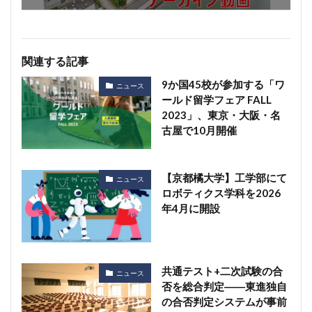
関連する記事
9か国45校が参加する「ワ
ニュース
ールド留学フェア FALL
2023」、東京・大阪・名
古屋で10月開催
【京都橘大学】工学部にて
ニュース
ロボティクス学科を2026
年4月に開設
共通テスト+二次試験の合
ニュース
否を総合判定――東進独自
の合否判定システムが事前