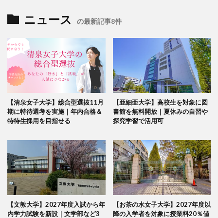
ニュース
の最新記事8件
【清泉女子大学】総合型選抜11月
【亜細亜大学】高校生を対象に図
期に特待選考を実施｜年内合格＆
書館を無料開放｜夏休みの自習や
特待生採用を目指せる
探究学習で活用可
【文教大学】2027年度入試から年
【お茶の水女子大学】2027年度以
内学力試験を新設｜文学部など3
降の入学者を対象に授業料20％値