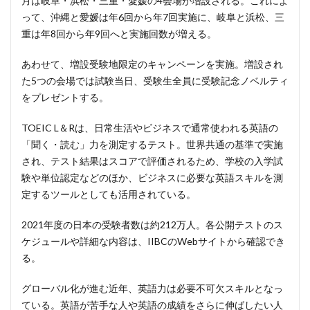
月は岐阜・浜松・三重・愛媛の4会場が増設される。これによ
って、沖縄と愛媛は年6回から年7回実施に、岐阜と浜松、三
重は年8回から年9回へと実施回数が増える。
あわせて、増設受験地限定のキャンペーンを実施。増設され
た5つの会場では試験当日、受験生全員に受験記念ノベルティ
をプレゼントする。
TOEIC L＆Rは、日常生活やビジネスで通常使われる英語の
「聞く・読む」力を測定するテスト。世界共通の基準で実施
され、テスト結果はスコアで評価されるため、学校の入学試
験や単位認定などのほか、ビジネスに必要な英語スキルを測
定するツールとしても活用されている。
2021年度の日本の受験者数は約212万人。各公開テストのス
ケジュールや詳細な内容は、IIBCのWebサイトから確認でき
る。
グローバル化が進む近年、英語力は必要不可欠スキルとなっ
ている。英語が苦手な人や英語の成績をさらに伸ばしたい人