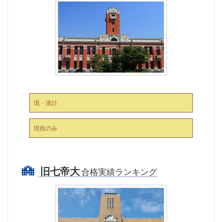
現・浪計
現役のみ
旧七帝大
合格実績ランキング