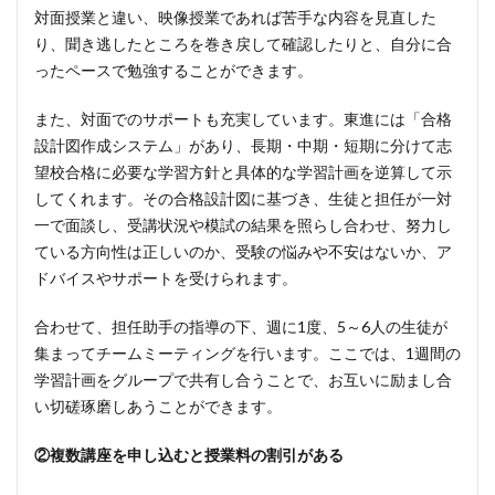
対面授業と違い、映像授業であれば苦手な内容を見直した
り、聞き逃したところを巻き戻して確認したりと、自分に合
ったペースで勉強することができます。
また、対面でのサポートも充実しています。東進には「合格
設計図作成システム」があり、長期・中期・短期に分けて志
望校合格に必要な学習方針と具体的な学習計画を逆算して示
してくれます。その合格設計図に基づき、生徒と担任が一対
一で面談し、受講状況や模試の結果を照らし合わせ、努力し
ている方向性は正しいのか、受験の悩みや不安はないか、ア
ドバイスやサポートを受けられます。
合わせて、担任助手の指導の下、週に1度、5～6人の生徒が
集まってチームミーティングを行います。ここでは、1週間の
学習計画をグループで共有し合うことで、お互いに励まし合
い切磋琢磨しあうことができます。
②複数講座を申し込むと授業料の割引がある