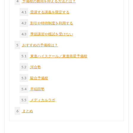
4
予備校の費用を抑える方法とは？
4.1
受講する講義を限定する
4.2
割引や特待制度を利用する
4.3
季節講習や模試を受けない
5
おすすめの予備校は？
5.1
東進ハイスクール／東進衛星予備校
5.2
河合塾
5.3
駿台予備校
5.4
早稲田塾
5.5
メディカルラボ
6
まとめ