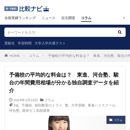
合格実績ランキング
ニュース
自主調査
コラム
受験生
学習時間
大学入学共通テスト
コラム
予備校の平均的な料金は？ 東進、河合塾、駿台の
HOME
予備校の平均的な料金は？ 東進、河合塾、駿
台の年間費用相場が分かる独自調査データを紹
介
2024年1月26日
コラム
Z会
,
予備校
,
個別教室のトライ
,
塾
,
大学受験
,
東進ハイスクール
,
河合塾
,
進研ゼミ高校講座
コラム