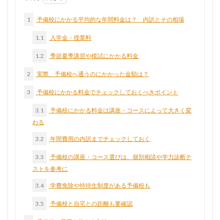
1
予備校にかかる平均的な年間料金は？ 内訳とその相場
1.1
入学金・授業料
1.2
季節夏季講習や模試にかかる料金
2
実際、予備校へ通うのにかかった金額は？
3
予備校にかかる料金でチェックしておくべきポイント
3.1
予備校にかかる料金は講座・コースによって大きく変
わる
3.2
年間費用の内訳までチェックしておく
3.3
予備校の講座・コース選びは、個別相談や学力診断テ
ストを参考に
3.4
学費免除や特待生制度がある予備校も
3.5
予備校と自宅との距離も要確認