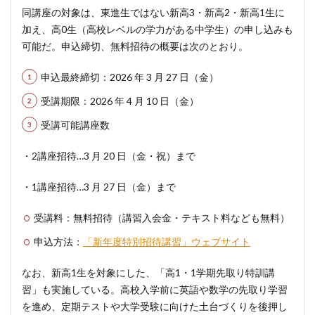
同講座の対象は、東進生ではない新高3・新高2・新高1生に
加え、高0生（高校レベルの学力がある中学生）の申し込みも
可能だ。申込締切、無料招待の概要は次のとおり。
申込最終締切：2026 年 3 月 27 日（金）
受講期限：2026 年 4 月 10 日（金）
受講可能講座数
・2講座招待…3 月 20 日（金・祝）まで
・1講座招待…3 月 27 日（金）まで
受講料：無料招待（講習入会金・テキスト料なども無料）
申込方法：
「新年度特別招待講習」ウェブサイト
なお、新高1生を対象にした、「高1・1学期先取り特訓講
習」も実施している。高校入学前に英語や数学の先取り学習
を進め、定期テストや大学受験に向けた土台づくりを後押し