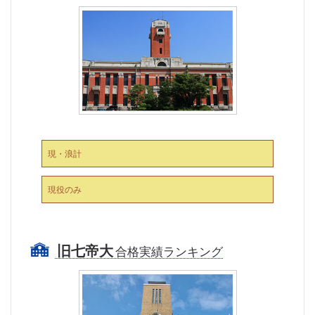
現・浪計
現役のみ
旧七帝大
合格実績ランキング