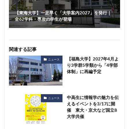
【東海大学】一足早く「大学案内2027」を発行｜
全62学科・専攻の学生が登場
関連する記事
【福島大学】2027年4月よ
ニュース
り3学群5学類から「4学部
体制」に再編予定
中高生に情報学の魅力を伝
ニュース
えるイベントを3/17に開
催 東大・京大など国立8
大学共催