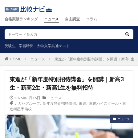
合格実績ランキング
ニュース
自主調査
コラム
受験生
学習時間
大学入学共通テスト
ニュース
東進が「新年度特別招待講習」を開講｜新高3生・
HOME
東進が「新年度特別招待講習」を開講｜新高3
生・新高2生・新高1生を無料招待
2026年3月16日
ニュース
ナガセグループ
,
新年度特別招待講習
,
東進
,
東進ハイスクール・東
進衛星予備校
ニュース