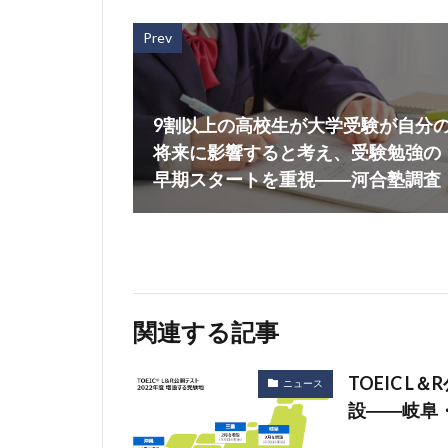
Prev
9割以上の高校生が大学受験が自分
将来に影響すると考え、受験勉強の
早期スタートを重視――河合塾調査
関連する記事
TOEIC L
ニュース
設――岐阜