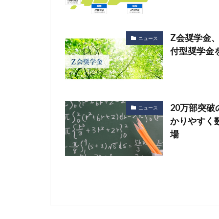
Z会奨学金、
ニュース
付型奨学金を
20万部突
ニュース
かりやすく
場