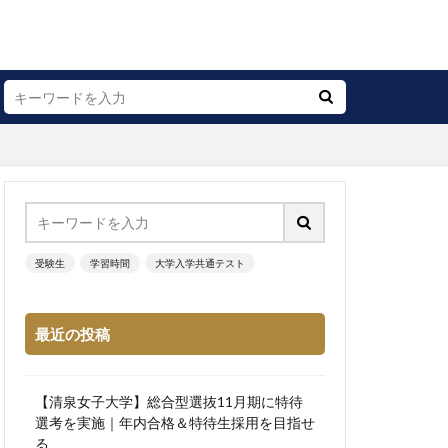
受験生
学習時間
大学入学共通テスト
最近の投稿
【清泉女子大学】総合型選抜11月期に特待
選考を実施｜年内合格＆特待生採用を目指せ
る