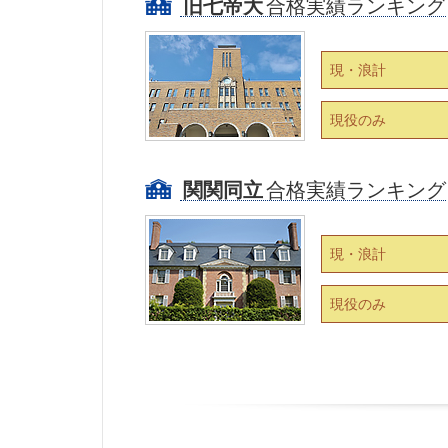
旧七帝大
合格実績ランキング
現・浪計
現役のみ
関関同立
合格実績ランキング
現・浪計
現役のみ