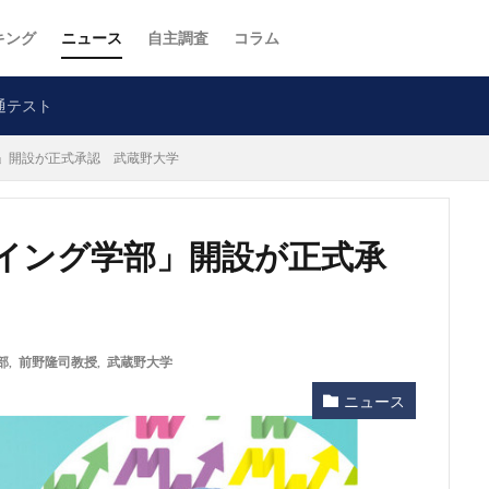
キング
ニュース
自主調査
コラム
通テスト
」開設が正式承認 武蔵野大学
イング学部」開設が正式承
部
,
前野隆司教授
,
武蔵野大学
ニュース