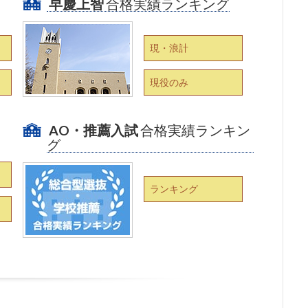
早慶上智
合格実績ランキング
現・浪計
現役のみ
AO・推薦入試
合格実績ランキン
グ
ランキング