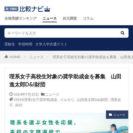
合格実績ランキング
ニュース
自主調査
コラム
受験生
学習時間
大学入学共通テスト
ニュース
理系女子高校生対象の奨学助成金を募集 山田進太
HOME
理系女子高校生対象の奨学助成金を募集 山田
進太郎D&I財団
2024年7月15日
ニュース
STEM(理系)女子奨学助成金
,
メルカリ
,
山田進太郎D&I財団
,
理系女
子
,
給付
ニュース