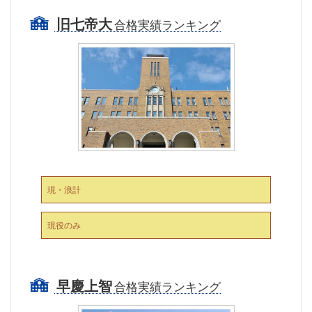
旧七帝大
合格実績ランキング
現・浪計
現役のみ
早慶上智
合格実績ランキング