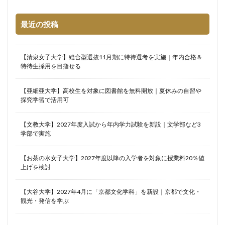
最近の投稿
【清泉女子大学】総合型選抜11月期に特待選考を実施｜年内合格＆
特待生採用を目指せる
【亜細亜大学】高校生を対象に図書館を無料開放｜夏休みの自習や
探究学習で活用可
【文教大学】2027年度入試から年内学力試験を新設｜文学部など3
学部で実施
【お茶の水女子大学】2027年度以降の入学者を対象に授業料20％値
上げを検討
【大谷大学】2027年4月に「京都文化学科」を新設｜京都で文化・
観光・発信を学ぶ