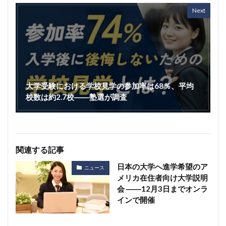
Next
大学受験における学校見学の参加率は68％、平均
校数は約2.7校――塾選が調査
関連する記事
日本の大学へ進学希望のア
ニュース
メリカ在住者向け大学説明
会 ――12月3日までオンラ
インで開催