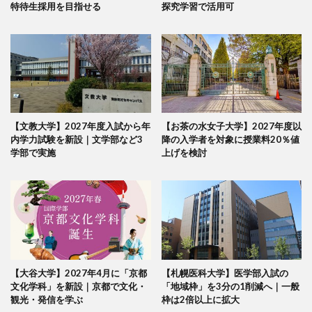
特待生採用を目指せる
探究学習で活用可
【文教大学】2027年度入試から年
【お茶の水女子大学】2027年度以
内学力試験を新設｜文学部など3
降の入学者を対象に授業料20％値
学部で実施
上げを検討
【大谷大学】2027年4月に「京都
【札幌医科大学】医学部入試の
文化学科」を新設｜京都で文化・
「地域枠」を3分の1削減へ｜一般
観光・発信を学ぶ
枠は2倍以上に拡大