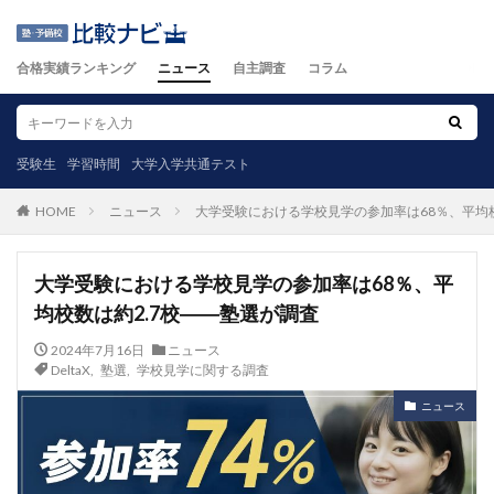
合格実績ランキング
ニュース
自主調査
コラム
受験生
学習時間
大学入学共通テスト
ニュース
大学受験における学校見学の参加率は68％、平均校
HOME
大学受験における学校見学の参加率は68％、平
均校数は約2.7校――塾選が調査
2024年7月16日
ニュース
DeltaX
,
塾選
,
学校見学に関する調査
ニュース