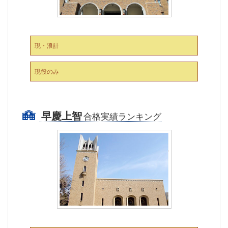
現・浪計
現役のみ
早慶上智
合格実績ランキング