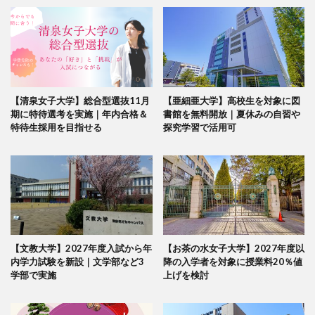
【清泉女子大学】総合型選抜11月
【亜細亜大学】高校生を対象に図
期に特待選考を実施｜年内合格＆
書館を無料開放｜夏休みの自習や
特待生採用を目指せる
探究学習で活用可
【文教大学】2027年度入試から年
【お茶の水女子大学】2027年度以
内学力試験を新設｜文学部など3
降の入学者を対象に授業料20％値
学部で実施
上げを検討