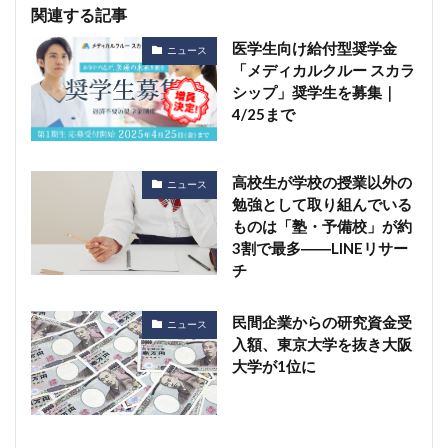
関連する記事
医学生向け給付型奨学金
ニュース
「メディカルクルー スカラ
シップ」奨学生を募集｜
4/25まで
高校生が学校の授業以外の
ニュース
勉強として取り組んでいる
ものは「塾・予備校」が約
3割で最多――LINEリサー
チ
民間企業からの研究資金受
ニュース
入額、東京大学を抜き大阪
大学が1位に