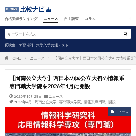
合格実績ランキング
ニュース
自主調査
コラム
受験生
学習時間
大学入学共通テスト
ニュース
【周南公立大学】西日本の国公立大初の情報系専門
HOME
【周南公立大学】西日本の国公立大初の情報系
専門職大学院を2026年4月に開設
2025年10月28日
ニュース
2026年4月
,
周南公立大学
,
専門職大学院
,
情報系専門職
,
開設
ニュース