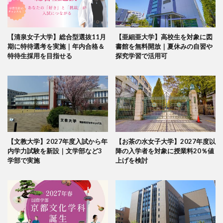
【清泉女子大学】総合型選抜11月
【亜細亜大学】高校生を対象に図
期に特待選考を実施｜年内合格＆
書館を無料開放｜夏休みの自習や
特待生採用を目指せる
探究学習で活用可
【文教大学】2027年度入試から年
【お茶の水女子大学】2027年度以
内学力試験を新設｜文学部など3
降の入学者を対象に授業料20％値
学部で実施
上げを検討