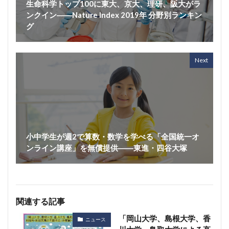
生命科学トップ100に東大、京大、理研、阪大がラ
ンクイン――Nature Index 2019年 分野別ランキン
グ
Next
小中学生が週2で算数・数学を学べる「全国統一オ
ンライン講座」を無償提供――東進・四谷大塚
関連する記事
「岡山大学、島根大学、香
ニュース