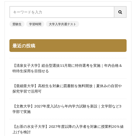
受験生
学習時間
大学入学共通テスト
最近の投稿
【清泉女子大学】総合型選抜11月期に特待選考を実施｜年内合格＆
特待生採用を目指せる
【亜細亜大学】高校生を対象に図書館を無料開放｜夏休みの自習や
探究学習で活用可
【文教大学】2027年度入試から年内学力試験を新設｜文学部など3
学部で実施
【お茶の水女子大学】2027年度以降の入学者を対象に授業料20％値
上げを検討