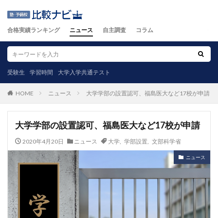
合格実績ランキング
ニュース
自主調査
コラム
受験生
学習時間
大学入学共通テスト
ニュース
大学学部の設置認可、福島医大など17校が申請
HOME
大学学部の設置認可、福島医大など17校が申請
2020年4月20日
ニュース
大学
,
学部設置
,
文部科学省
ニュース