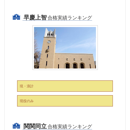
早慶上智
合格実績ランキング
現・浪計
現役のみ
関関同立
合格実績ランキング