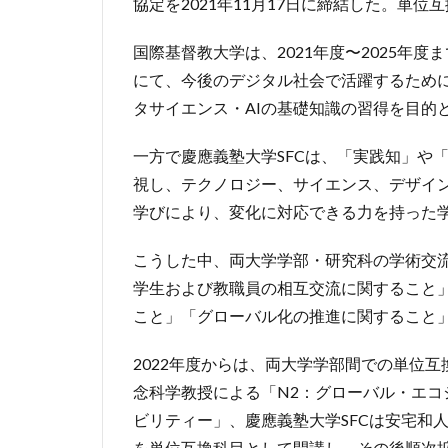
協定を2021年11月17日に締結した。単
国際基督教大学は、2021年度〜2025年
にて、今後のデジタル社会で活躍するため
タサイエンス・AIの基礎知識の習得を目的
一方で慶應義塾大学SFCは、「実践知」や
視し、テクノロジー、サイエンス、デザイ
学びにより、変化に対応できる力を持った
こうした中、両大学学部・研究科の学術交
学生および教職員の相互交流に関すること
こと」「グローバル化の推進に関すること
2022年度からは、両大学学部間での単位
念科学教授による「N2：グローバル・エ
ビリティー」、慶應義塾大学SFCは安宅和
を単位互換科目として開講し、その後順次