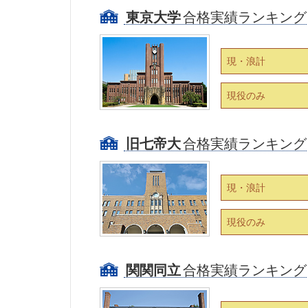
東京大学
合格実績ランキング
現・浪計
現役のみ
旧七帝大
合格実績ランキング
現・浪計
現役のみ
関関同立
合格実績ランキング