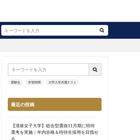
受験生
学習時間
大学入学共通テスト
最近の投稿
【清泉女子大学】総合型選抜11月期に特待
選考を実施｜年内合格＆特待生採用を目指せ
る