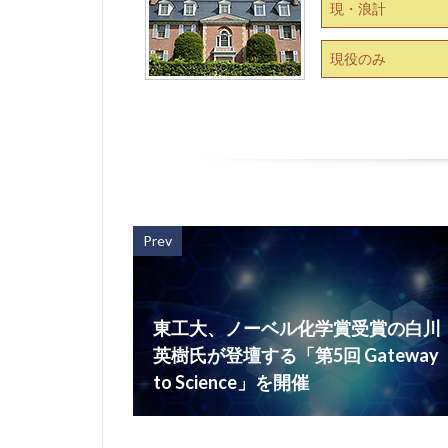
現・浪計
現役のみ
Prev
東工大、ノーベル化学賞受賞の白川
英樹氏が登壇する「第5回 Gateway
to Science」を開催