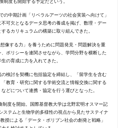
位互換制度も開始する予定だという。
度までの中期計画「リベラルアーツの社会実装へ向けて」
に不可欠となるデータ思考の養成を掲げ、数理・デー
とするカリキュラムの構築に取り組んできた。
「想像する力」を養うために問題発見・問題解決を重
ン、ポリシーを連関させながら、学問分野を横断した
学生の育成に力を入れてきた。
流の検討を契機に包括協定を締結し、「留学生を含む
」「教育・研究に関する学術交流と情報交換に関する
」などについて連携・協定を行う運びとなった。
互換制度を開始。国際基督教大学は北野宏明オスマー記
コシステムと生物学的多様性の視点から見たサステイナ
人教授による「データ・ボリブン社会の創発と戦略」
拡大を検討するとしている。