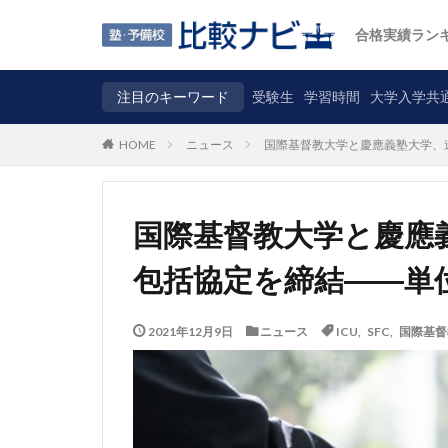
合格実績ラン
注目のキーワード
受験生
学習時間
大学入学共
ニュース
国際基督教大学と慶應義塾大学、
HOME
国際基督教大学と慶應
包括協定を締結――単
2021年12月9日
ニュース
ICU
,
SFC
,
国際基督