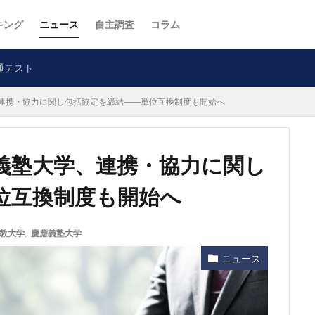
キング
ニュース
自主調査
コラム
通テスト
連携・協力に関し包括協定を締結――単位互換制度も開始へ
義塾大学、連携・協力に関し
位互換制度も開始へ
教大学
,
慶應義塾大学
ニュース