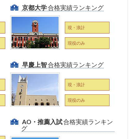
京都大学
合格実績ランキング
現・浪計
現役のみ
早慶上智
合格実績ランキング
現・浪計
現役のみ
AO・推薦入試
合格実績ランキン
グ