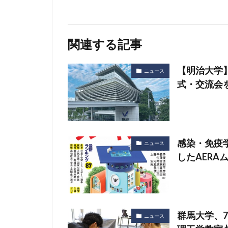
関連する記事
【明治大学
ニュース
式・交流会
感染・免疫
ニュース
したAERA
群馬大学、
ニュース