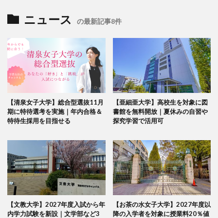
ニュース
の最新記事8件
【清泉女子大学】総合型選抜11月
【亜細亜大学】高校生を対象に図
期に特待選考を実施｜年内合格＆
書館を無料開放｜夏休みの自習や
特待生採用を目指せる
探究学習で活用可
【文教大学】2027年度入試から年
【お茶の水女子大学】2027年度以
内学力試験を新設｜文学部など3
降の入学者を対象に授業料20％値