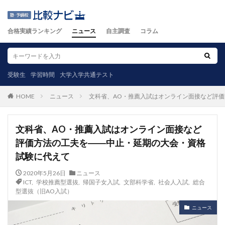
合格実績ランキング
ニュース
自主調査
コラム
受験生
学習時間
大学入学共通テスト
ニュース
文科省、AO・推薦入試はオンライン面接など評
HOME
文科省、AO・推薦入試はオンライン面接など
評価方法の工夫を――中止・延期の大会・資格
試験に代えて
2020年5月26日
ニュース
ICT
,
学校推薦型選抜
,
帰国子女入試
,
文部科学省
,
社会人入試
,
総合
型選抜（旧AO入試）
ニュース