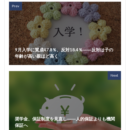
Prev
9月入学に賛成47.8％、反対18.4％――反対は子の
年齢が高い親ほど高く
Next
奨学金、保証制度を見直し――人的保証よりも機関
保証へ