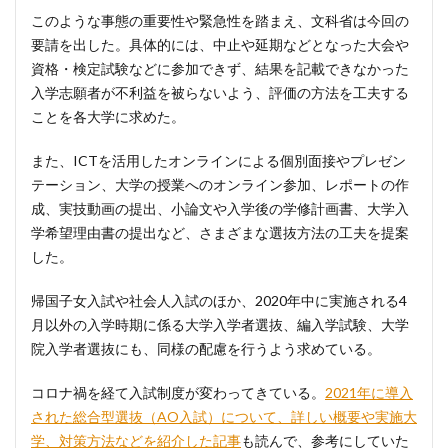
このような事態の重要性や緊急性を踏まえ、文科省は今回の
要請を出した。具体的には、中止や延期などとなった大会や
資格・検定試験などに参加できず、結果を記載できなかった
入学志願者が不利益を被らないよう、評価の方法を工夫する
ことを各大学に求めた。
また、ICTを活用したオンラインによる個別面接やプレゼン
テーション、大学の授業へのオンライン参加、レポートの作
成、実技動画の提出、小論文や入学後の学修計画書、大学入
学希望理由書の提出など、さまざまな選抜方法の工夫を提案
した。
帰国子女入試や社会人入試のほか、2020年中に実施される4
月以外の入学時期に係る大学入学者選抜、編入学試験、大学
院入学者選抜にも、同様の配慮を行うよう求めている。
コロナ禍を経て入試制度が変わってきている。
2021年に導入
された総合型選抜（AO入試）について、詳しい概要や実施大
学、対策方法などを紹介した記事
も読んで、参考にしていた