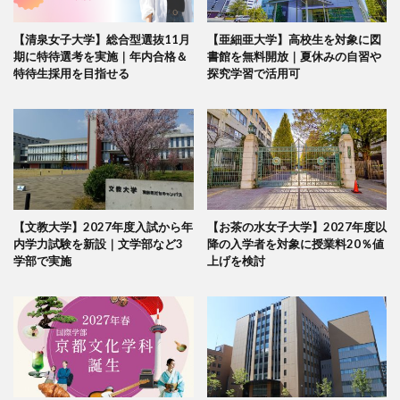
【清泉女子大学】総合型選抜11月
【亜細亜大学】高校生を対象に図
期に特待選考を実施｜年内合格＆
書館を無料開放｜夏休みの自習や
特待生採用を目指せる
探究学習で活用可
【文教大学】2027年度入試から年
【お茶の水女子大学】2027年度以
内学力試験を新設｜文学部など3
降の入学者を対象に授業料20％値
学部で実施
上げを検討