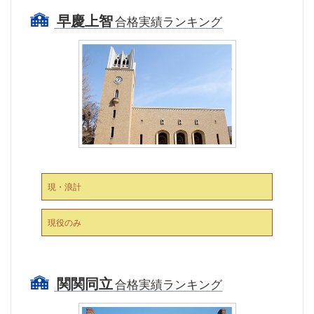
早慶上智
合格実績ランキング
現・浪計
現役のみ
関関同立
合格実績ランキング