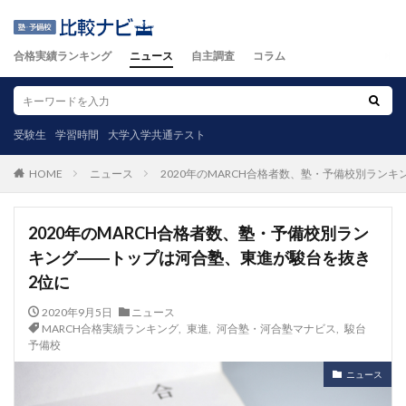
合格実績ランキング
ニュース
自主調査
コラム
受験生
学習時間
大学入学共通テスト
ニュース
2020年のMARCH合格者数、塾・予備校別ラン
HOME
2020年のMARCH合格者数、塾・予備校別ラン
キング――トップは河合塾、東進が駿台を抜き
2位に
2020年9月5日
ニュース
MARCH合格実績ランキング
,
東進
,
河合塾・河合塾マナビス
,
駿台
予備校
ニュース