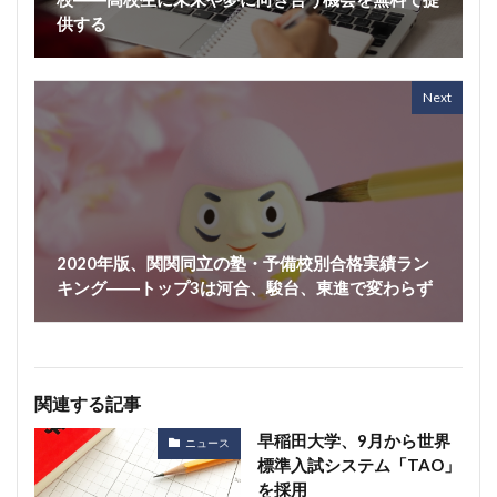
供する
Next
2020年版、関関同立の塾・予備校別合格実績ラン
キング――トップ3は河合、駿台、東進で変わらず
関連する記事
早稲田大学、9月から世界
ニュース
標準入試システム「TAO」
を採用