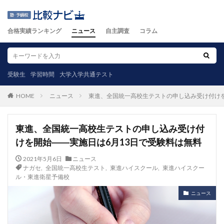
合格実績ランキング
ニュース
自主調査
コラム
受験生
学習時間
大学入学共通テスト
ニュース
東進、全国統一高校生テストの申し込み受け付けを
HOME
東進、全国統一高校生テストの申し込み受け付
けを開始――実施日は6月13日で受験料は無料
2021年5月6日
ニュース
ナガセ
,
全国統一高校生テスト
,
東進ハイスクール
,
東進ハイスクー
ル・東進衛星予備校
ニュース