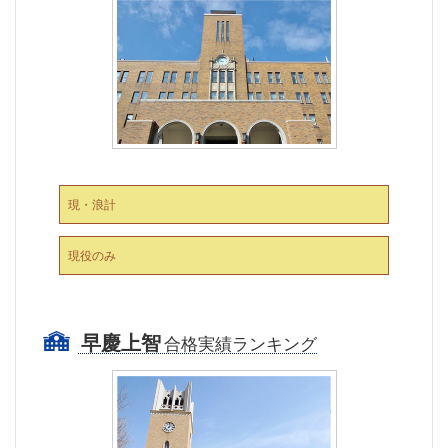
現・浪計
現役のみ
早慶上智
合格実績ランキング