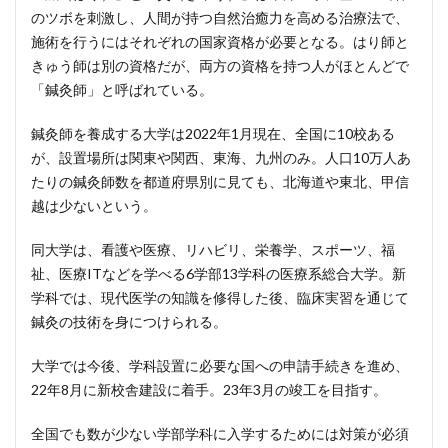
のツボを刺激し、人間が持つ自然治癒力を高める治療法で、
施術を行うにはそれぞれの国家資格が必要となる。はり師と
きゅう師は別の資格だが、両方の資格を持つ人がほとんどで
「鍼灸師」と呼ばれている。
鍼灸師を養成する大学は2022年1月現在、全国に10校ある
が、設置場所は関東や関西、東海、九州のみ。人口10万人あ
たりの鍼灸師数を都道府県別に見ても、北海道や東北、甲信
越は少ないという。
同大学は、看護や医療、リハビリ、栄養学、スポーツ、福
祉、医療ITなどを学べる6学部13学科の医療系総合大学。新
学科では、現代医学の知識を修得した後、臨床実習を通じて
鍼灸の技術を身につけられる。
大学では今後、学科設置に必要な国への申請手続きを進め、
22年8月に新校舎建設に着手。23年3月の竣工を目指す。
全国でも数が少ない学部学科に入学するためには対策が必須