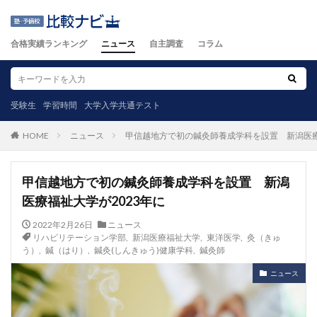
合格実績ランキング
ニュース
自主調査
コラム
受験生
学習時間
大学入学共通テスト
ニュース
甲信越地方で初の鍼灸師養成学科を設置 新潟医療
HOME
甲信越地方で初の鍼灸師養成学科を設置 新潟
医療福祉大学が2023年に
2022年2月26日
ニュース
リハビリテーション学部
,
新潟医療福祉大学
,
東洋医学
,
灸（きゅ
う）
,
鍼（はり）
,
鍼灸(しんきゅう)健康学科
,
鍼灸師
ニュース