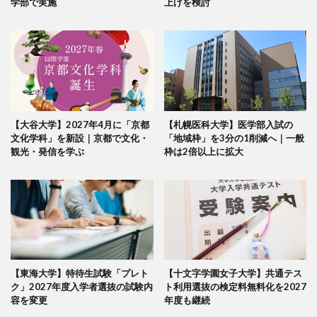
学部で実施
上げを検討
【大谷大学】2027年4月に「京都
【札幌医科大学】医学部入試の
文化学科」を新設｜京都で文化・
「地域枠」を3分の1削減へ｜一般
観光・発信を学ぶ
枠は2倍以上に拡大
【東海大学】特待生試験「プレト
【十文字学園女子大学】共通テス
ク」2027年度入学者選抜の試験内
ト利用選抜の検定料無料化を2027
容を変更
年度も継続