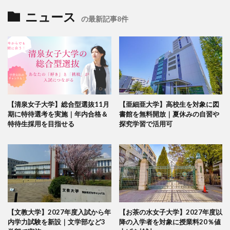
ニュース
の最新記事8件
【清泉女子大学】総合型選抜11月
【亜細亜大学】高校生を対象に図
期に特待選考を実施｜年内合格＆
書館を無料開放｜夏休みの自習や
特待生採用を目指せる
探究学習で活用可
【文教大学】2027年度入試から年
【お茶の水女子大学】2027年度以
内学力試験を新設｜文学部など3
降の入学者を対象に授業料20％値