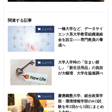
関連する記事
一橋大学など、データサイ
ニュース
エンス系大学教育組織連絡
会を設立――専門教員の養
成へ
大学入学時の「住まい探
ニュース
し」「新生活用品」の負担
が大幅増 大学生協連調べ
慶應義塾大学、総合政策学
ニュース
部・環境情報学部のAO試
験を年2回から1回にまとめ