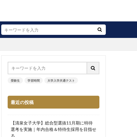
受験生
学習時間
大学入学共通テスト
最近の投稿
【清泉女子大学】総合型選抜11月期に特待
選考を実施｜年内合格＆特待生採用を目指せ
る