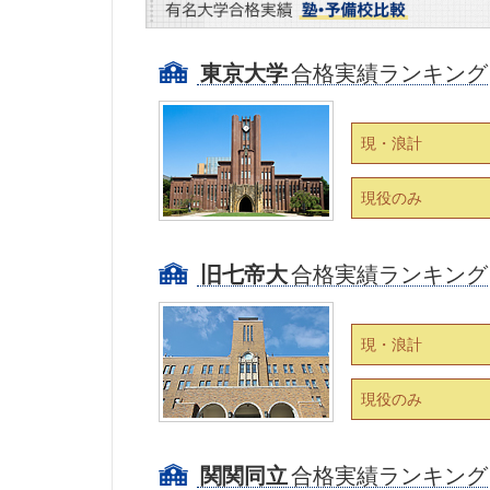
東京大学
合格実績ランキング
現・浪計
現役のみ
旧七帝大
合格実績ランキング
現・浪計
現役のみ
関関同立
合格実績ランキング