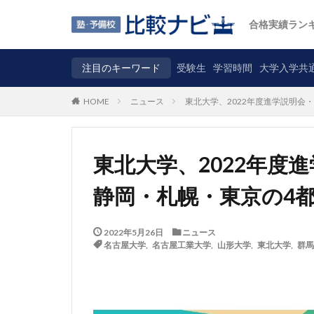
合格実績ラン
注目のキーワード
受験生
学習時間
大学入学共
ニュース
東北大学、2022年度進学説明会
HOME
東北大学、2022年度
静岡・札幌・東京の4
2022年5月26日
ニュース
名古屋大学
,
名古屋工業大学
,
山形大学
,
東北大学
,
群馬