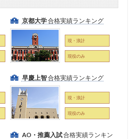
京都大学
合格実績ランキング
現・浪計
現役のみ
早慶上智
合格実績ランキング
現・浪計
現役のみ
AO・推薦入試
合格実績ランキン