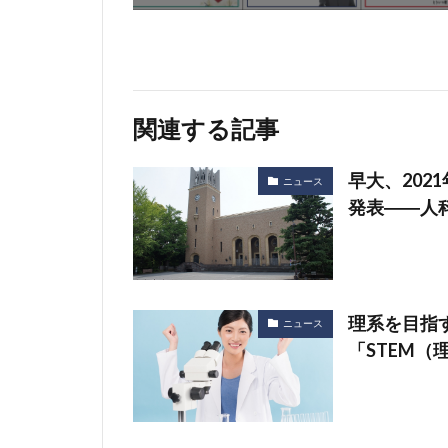
関連する記事
早大、20
ニュース
発表――人科
理系を目指
ニュース
「STEM