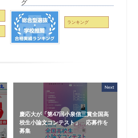
グ
ランキング
Next
慶応大が「第47回小泉信三賞全国高
月
校生小論文コンテスト」 応募作を
募集