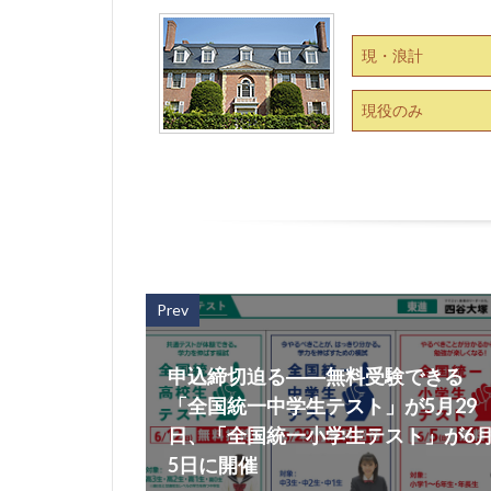
現・浪計
現役のみ
Prev
申込締切迫る――無料受験できる
「全国統一中学生テスト」が5月29
日、「全国統一小学生テスト」が6
5日に開催