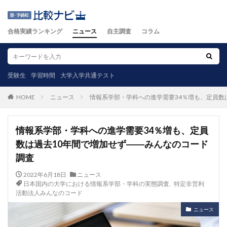
合格実績ランキング
ニュース
自主調査
コラム
受験生
学習時間
大学入学共通テスト
ニュース
情報系学部・学科への進学需要34％増も、定員数
HOME
情報系学部・学科への進学需要34％増も、定員
数は過去10年間で増加せず――みんなのコード
調査
2022年6月18日
ニュース
日本国内の大学における情報系学部・学科の実態調査
,
特定非営利
活動法人みんなのコード
ニュース