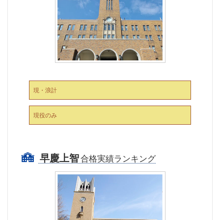
現・浪計
現役のみ
早慶上智
合格実績ランキング