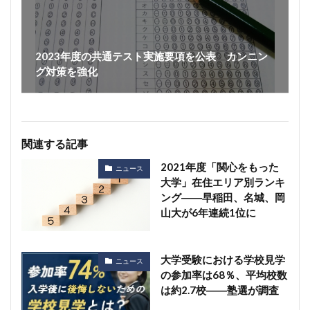
2023年度の共通テスト実施要項を公表 カンニン
グ対策を強化
関連する記事
2021年度「関心をもった
ニュース
大学」在住エリア別ランキ
ング――早稲田、名城、岡
山大が6年連続1位に
大学受験における学校見学
ニュース
の参加率は68％、平均校数
は約2.7校――塾選が調査