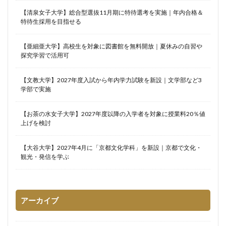
【清泉女子大学】総合型選抜11月期に特待選考を実施｜年内合格＆
特待生採用を目指せる
【亜細亜大学】高校生を対象に図書館を無料開放｜夏休みの自習や
探究学習で活用可
【文教大学】2027年度入試から年内学力試験を新設｜文学部など3
学部で実施
【お茶の水女子大学】2027年度以降の入学者を対象に授業料20％値
上げを検討
【大谷大学】2027年4月に「京都文化学科」を新設｜京都で文化・
観光・発信を学ぶ
アーカイブ