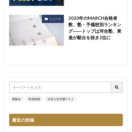
2020年のMARCH合格者
ニュース
数、塾・予備校別ランキン
グ――トップは河合塾、東
進が駿台を抜き2位に
受験生
学習時間
大学入学共通テスト
最近の投稿