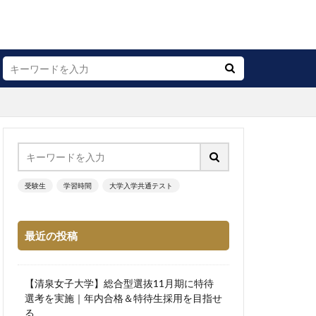
受験生
学習時間
大学入学共通テスト
最近の投稿
【清泉女子大学】総合型選抜11月期に特待
選考を実施｜年内合格＆特待生採用を目指せ
る