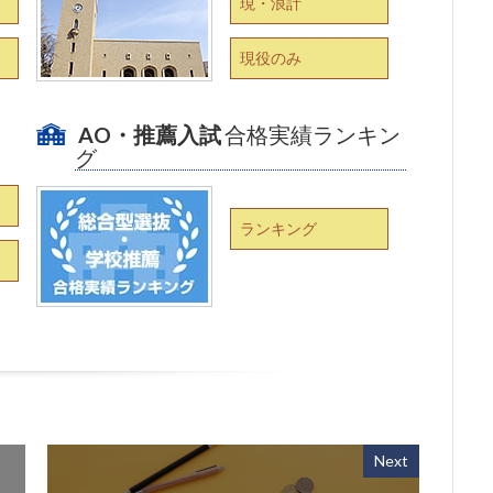
現・浪計
現役のみ
AO・推薦入試
合格実績ランキン
グ
ランキング
Next