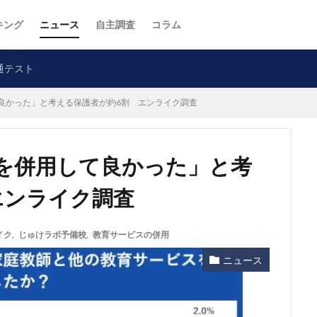
キング
ニュース
自主調査
コラム
通テスト
良かった」と考える保護者が約6割 エンライク調査
を併用して良かった」と考
エンライク調査
イク
,
じゅけラボ予備校
,
教育サービスの併用
ニュース