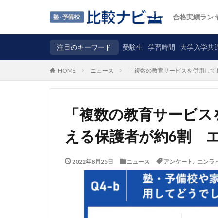
合格実績ラン
注目のキーワード
受験生
学習時間
大学入学共
ニュース
「複数の教育サービスを併用して
HOME
「複数の教育サービス
える保護者が約6割 
2022年8月25日
ニュース
アンケート
,
エンラ