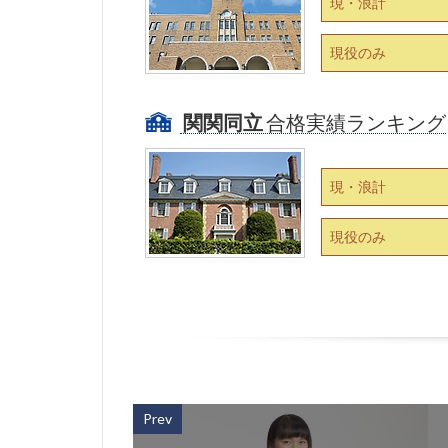
現・浪計
現役のみ
関関同立
合格実績ランキング
現・浪計
現役のみ
Prev