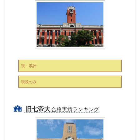
現・浪計
現役のみ
旧七帝大
合格実績ランキング