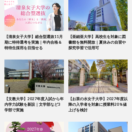
【清泉女子大学】総合型選抜11月
【亜細亜大学】高校生を対象に図
期に特待選考を実施｜年内合格＆
書館を無料開放｜夏休みの自習や
特待生採用を目指せる
探究学習で活用可
【文教大学】2027年度入試から年
【お茶の水女子大学】2027年度以
内学力試験を新設｜文学部など3
降の入学者を対象に授業料20％値
学部で実施
上げを検討