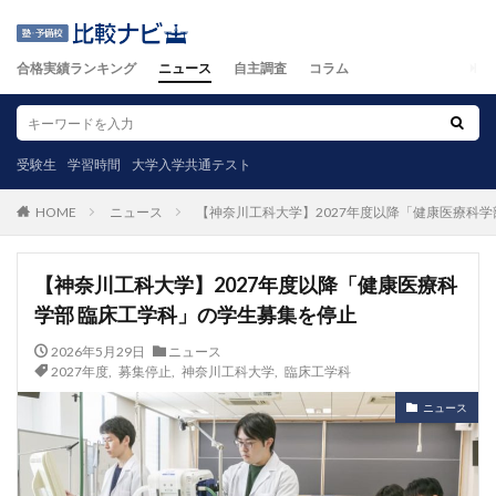
合格実績ランキング
ニュース
自主調査
コラム
受験生
学習時間
大学入学共通テスト
ニュース
【神奈川工科大学】2027年度以降「健康医療科学
HOME
【神奈川工科大学】2027年度以降「健康医療科
学部 臨床工学科」の学生募集を停止
2026年5月29日
ニュース
2027年度
,
募集停止
,
神奈川工科大学
,
臨床工学科
ニュース