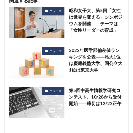
関連する記事
昭和女子大、第5回「女性
ニュース
は世界を変える」シンポジ
ウムを開催――テーマは
「女性リーダーの育成」
2022年医学部偏差値ラン
ニュース
キングを公表――私大1位
は慶應義塾大学、国公立大
1位は東京大学
第5回中高生情報学研究コ
ニュース
ンテスト、10/28から受付
開始――締切は12/22正午