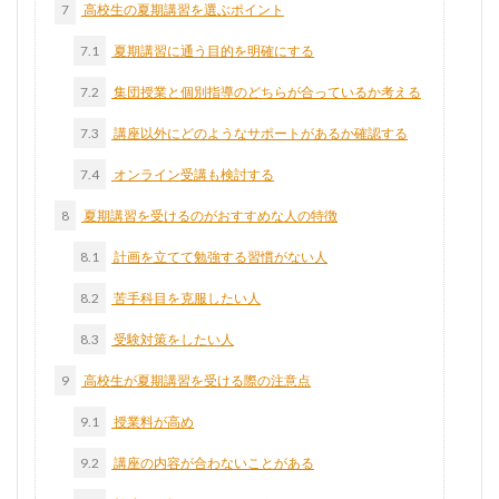
7
高校生の夏期講習を選ぶポイント
7.1
夏期講習に通う目的を明確にする
7.2
集団授業と個別指導のどちらが合っているか考える
7.3
講座以外にどのようなサポートがあるか確認する
7.4
オンライン受講も検討する
8
夏期講習を受けるのがおすすめな人の特徴
8.1
計画を立てて勉強する習慣がない人
8.2
苦手科目を克服したい人
8.3
受験対策をしたい人
9
高校生が夏期講習を受ける際の注意点
9.1
授業料が高め
9.2
講座の内容が合わないことがある