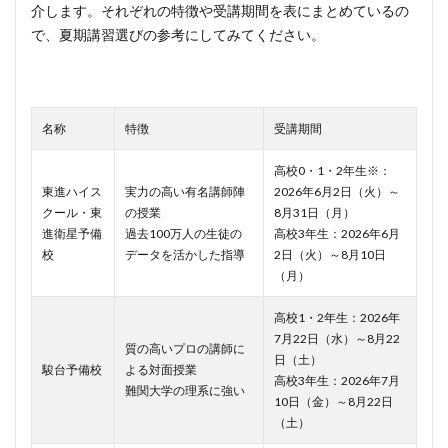
介します。それぞれの特徴や受講期間を表にまとめているの
で、夏期講習選びの参考にしてみてください。
名称
特徴
受講期間
高校0・1・2年生※：
東進ハイス
実力の高い有名講師陣
2026年6月2日（火）～
クール・東
の授業
8月31日（月）
進衛星予備
過去100万人の生徒の
高校3年生：2026年6月
校
データを活かした指導
2日（火）～8月10日
（月）
高校1・2年生：2026年
7月22日（水）～8月22
質の高いプロの講師に
日（土）
駿台予備校
よる対面授業
高校3年生：2026年7月
難関大学の理系に強い
10日（金）～8月22日
（土）