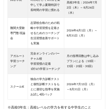
高校3年生：2026年7月
中して学ぶ夏期特訓で
2日（木）～ 8月26日
長時間の学習に慣れる
（水）
志望校合格のための戦
難関大受験
略や学習習慣を定着さ
2026年6月1日（月）～
専門塾 現論
せるためのコーチング
8月31日（月）
会
生活習慣改善サポート
も実施
完全オンラインのバー
アガルート
月の指導回数は申し込み
チャル校
学習コーチ
プランによる（10回・
学習習慣の定着
ング
15回・20回・30回）
1対1の学習コーチング
独自の学力診断テスト
と個性診断テストをも
2026年7月13日（月）
スクールIE
とに適切な指導を実施
～8月31日（月）
お試し4回パック
※高校0年生：高校レベルの学力を有する中学生のこと