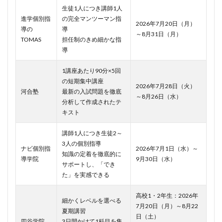
生徒1人につき講師1人
進学個別指
の完全マンツーマン指
2026年7月20日（月）
導の
導
～8月31日（月）
TOMAS
担任制のきめ細かな指
導
1講座あたり90分×5回
の短期集中講座
2026年7月28日（火）
河合塾
最新の入試問題を徹底
～8月26日（水）
分析して作成されたテ
キスト
講師1人につき生徒2～
3人の個別指導
ナビ個別指
2026年7月1日（水）～
知識の定着を徹底的に
導学院
9月30日（水）
サポートし、「でき
た」を実感できる
高校1・2年生：2026年
細かくレベルを選べる
7月20日（月）～8月22
夏期講習
日（土）
四谷学院
3日間かけて1科目を集