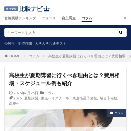
合格実績ランキング
ニュース
自主調査
コラム
受験生
学習時間
大学入学共通テスト
コラム
高校生が夏期講習に行くべき理由とは？費用相場・
HOME
高校生が夏期講習に行くべき理由とは？費用相
場・スケジュール例も紹介
2026年6月25日
コラム
2026
,
夏期講習
,
東進ハイスクール・東進衛星予備校
,
駿台予備校
,
高校生
コラム