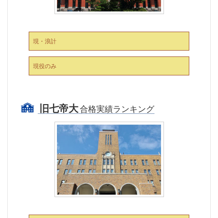
現・浪計
現役のみ
旧七帝大
合格実績ランキング