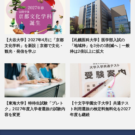
【大谷大学】2027年4月に「京都
【札幌医科大学】医学部入試の
文化学科」を新設｜京都で文化・
「地域枠」を3分の1削減へ｜一般
観光・発信を学ぶ
枠は2倍以上に拡大
【東海大学】特待生試験「プレト
【十文字学園女子大学】共通テス
ク」2027年度入学者選抜の試験内
ト利用選抜の検定料無料化を2027
容を変更
年度も継続