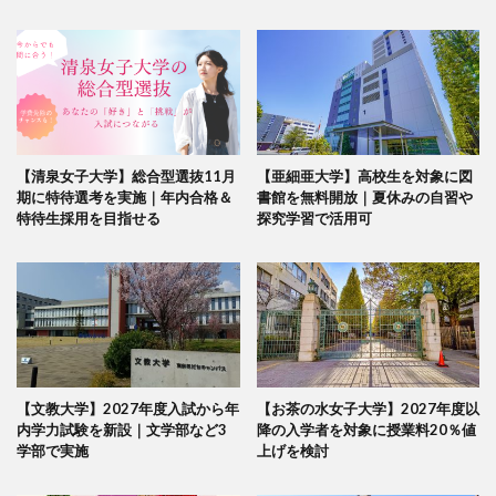
【清泉女子大学】総合型選抜11月
【亜細亜大学】高校生を対象に図
期に特待選考を実施｜年内合格＆
書館を無料開放｜夏休みの自習や
特待生採用を目指せる
探究学習で活用可
【文教大学】2027年度入試から年
【お茶の水女子大学】2027年度以
内学力試験を新設｜文学部など3
降の入学者を対象に授業料20％値
学部で実施
上げを検討