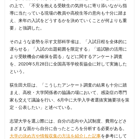
の上で、「不安を抱える受験生の気持ちに寄り添いながら指
導に当たっている現場の教員や高校生等の意向も十分に踏ま
え、来年の入試をどうするかを決めていくことが何よりも重
要」と強調した。
そのような姿勢を示す文部科学省は、「入試日程を全体的に
遅らせる」「入試の出題範囲を限定する」「追試験の活用に
より受験機会の確保を図る」などに関するアンケート調査
を、2020年5月28日に全国高等学校長協会に対して実施した
という。
荻生田大臣は、「こうしたアンケート調査の結果も十分に踏
まえ、高校・大学関係者の協議の場において、感染症の専門
家も交えて議論を行い、6月中に大学入学者選抜実施要項を策
定・公表したい」と述べている。
志望大学を選ぶ際には、自分の志向や入試制度、費用などさ
まざまな面から自分に合ったところを分析する必要がある。
大学の決め方や情報収集の方法を紹介した記事
を参考にして