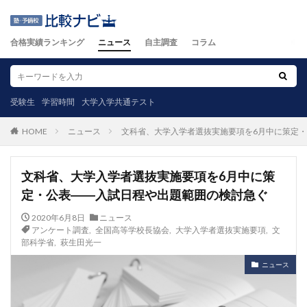
合格実績ランキング
ニュース
自主調査
コラム
受験生
学習時間
大学入学共通テスト
ニュース
文科省、大学入学者選抜実施要項を6月中に策定
HOME
文科省、大学入学者選抜実施要項を6月中に策
定・公表――入試日程や出題範囲の検討急ぐ
2020年6月8日
ニュース
アンケート調査
,
全国高等学校長協会
,
大学入学者選抜実施要項
,
文
部科学省
,
萩生田光一
ニュース