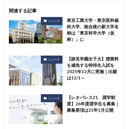
関連する記事
東京工業大学・東京医科歯
ニュース
科大学、統合後の新大学名
称は「東京科学大学（仮
称）」に
【跡見学園女子大】授業料
ニュース
を減免する特待生入試を
2025年12月に実施｜出願
は12/1～
【レオパレス21 奨学制
ニュース
度】26年度奨学生を募集｜
募集要項は25年1月公開