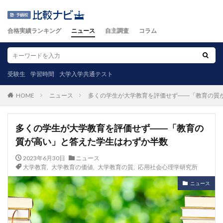
合格実績ランキング
ニュース
自主調査
コラム
受験生
学習時間
大学入学共通テスト
ニュース
多くの学生が大学教育を評価せず――「教育の質
HOME
多くの学生が大学教育を評価せず――「教育の
質が高い」と答えた学生はわずか半数
2023年6月30日
ニュース
大学教育
,
大学教育の価値
,
大学教育の質
,
応用社会心理学研究所
ニュース