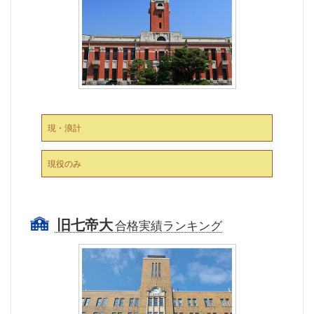
現・浪計
現役のみ
旧七帝大
合格実績ランキング