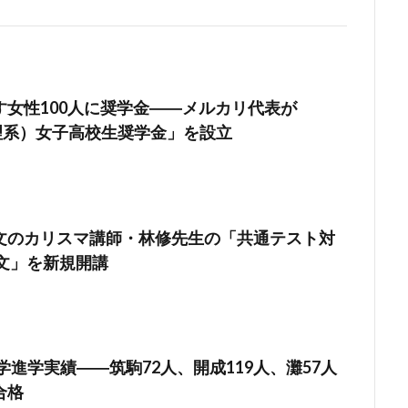
す女性100人に奨学金――メルカリ代表が
（理系）女子高校生奨学金」を設立
文のカリスマ講師・林修先生の「共通テスト対
代文」を新規開講
大学進学実績――筑駒72人、開成119人、灘57人
合格