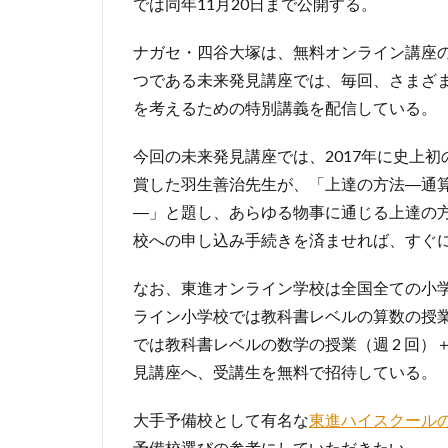
では同年11月20日まで公開する。
ナガセ・四谷大塚は、無料オンライン講座の
つである未来発見講座では、毎回、さまざ
を考えるための特別講義を配信している。
今回の未来発見講座では、2017年に史上初
賞した羽生善治先生が、「上達の方法―通
―」と題し、あらゆる物事に通じる上達の
校への申し込み手続きを済ませれば、すぐ
なお、東進オンライン学校は全国全ての小
ライン小学校では教科書レベルの算数の授業
では教科書レベルの数学の授業（週 2 回
見講座へ、受講生を無料で招待している。
大手予備校として有名な
東進ハイスクール
予備校選びの参考にしていただきたい。