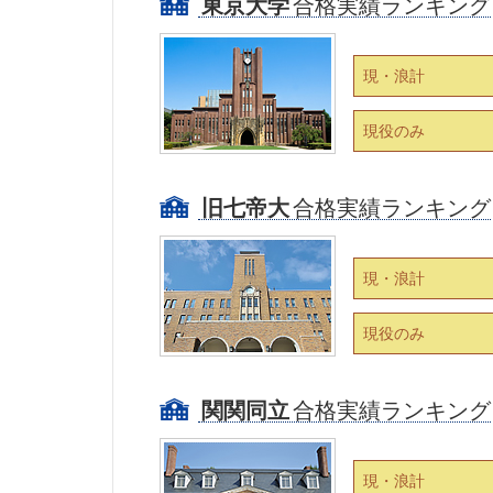
東京大学
合格実績ランキング
現・浪計
現役のみ
旧七帝大
合格実績ランキング
現・浪計
現役のみ
関関同立
合格実績ランキング
現・浪計