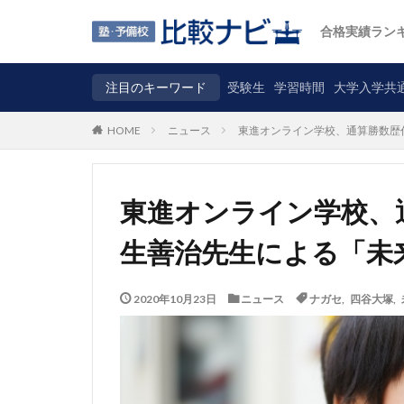
合格実績ラン
注目のキーワード
受験生
学習時間
大学入学共
ニュース
東進オンライン学校、通算勝数歴
HOME
東進オンライン学校、
生善治先生による「未
2020年10月23日
ニュース
ナガセ
,
四谷大塚
,