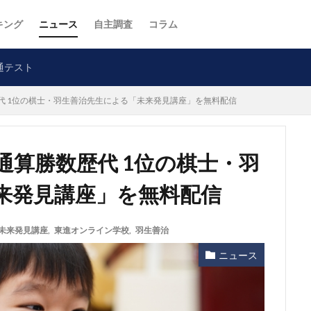
キング
ニュース
自主調査
コラム
通テスト
代 1位の棋士・羽生善治先生による「未来発見講座」を無料配信
通算勝数歴代 1位の棋士・羽
来発見講座」を無料配信
未来発見講座
,
東進オンライン学校
,
羽生善治
ニュース