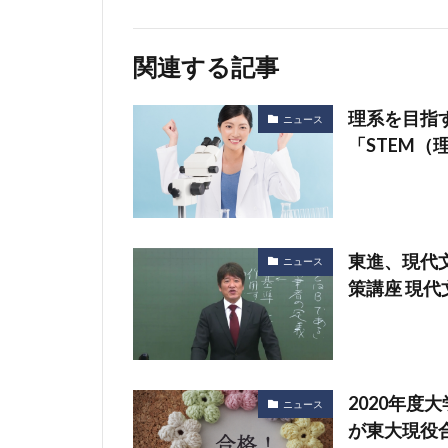
関連する記事
理系を目指
ニュース
「STEM
東進、現代
ニュース
策講座 現
2020年度
ニュース
が東大現役