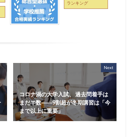
ランキング
Next
コロナ渦の大学入試、 過去問着手は
分
まだ半数――9割超が冬期講習は「今
まで以上に重要」