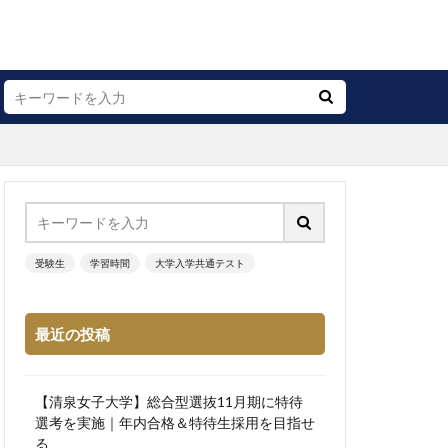
受験生
学習時間
大学入学共通テスト
最近の投稿
【清泉女子大学】総合型選抜11月期に特待
選考を実施｜年内合格＆特待生採用を目指せ
る