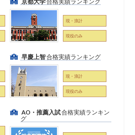
京都大学
合格実績ランキング
現・浪計
現役のみ
早慶上智
合格実績ランキング
現・浪計
現役のみ
AO・推薦入試
合格実績ランキン
グ