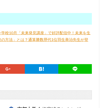
学校10月「未来発見講座」で好評配信中！未来を生
達の方法」とは？通算勝数歴代1位羽生善治先生が登