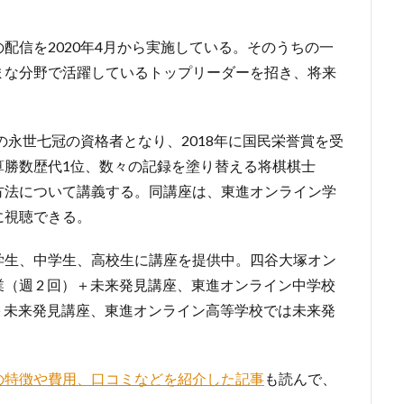
配信を2020年4月から実施している。そのうちの一
まな分野で活躍しているトップリーダーを招き、将来
の永世七冠の資格者となり、2018年に国民栄誉賞を受
算勝数歴代1位、数々の記録を塗り替える将棋棋士
方法について講義する。同講座は、東進オンライン学
に視聴できる。
学生、中学生、高校生に講座を提供中。四谷大塚オン
（週 2 回）＋未来発見講座、東進オンライン中学校
）＋未来発見講座、東進オンライン高等学校では未来発
の特徴や費用、口コミなどを紹介した記事
も読んで、