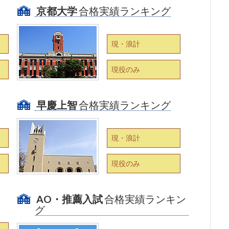
京都大学
合格実績ランキング
現・浪計
現役のみ
早慶上智
合格実績ランキング
現・浪計
現役のみ
AO・推薦入試
合格実績ランキン
グ