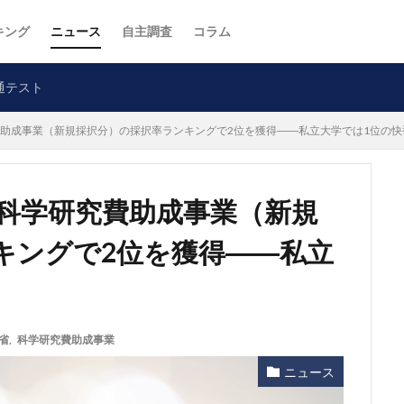
キング
ニュース
自主調査
コラム
通テスト
費助成事業（新規採択分）の採択率ランキングで2位を獲得――私立大学では1位の快
度科学研究費助成事業（新規
キングで2位を獲得――私立
省
,
科学研究費助成事業
ニュース