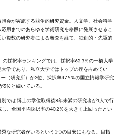
振興会が実施する競争的研究資金。人文学、社会科学
ら応用までのあらゆる学術研究を格段に発展させるこ
近い複数の研究者による審査を経て、独創的・先駆的
）の採択率ランキングでは、採択率62.3％の一橋大学
習院大学であり、私立大学ではトップの座を占めてい
ター（研究所）が3位、採択率47.5％の国立情報学研究
学が5位と続いている。
別では 博士の学位取得後8年未満の研究者が1人で行
成し、全国平均採択率の40.2％を大きく上回ったとい
優秀な研究者がいるという1つの目安にもなる。目指