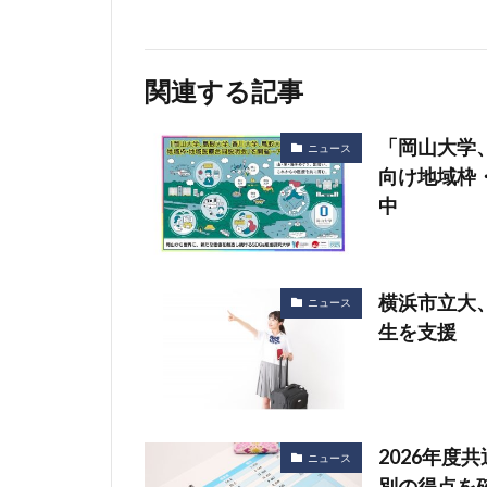
関連する記事
「岡山大学
ニュース
向け地域枠
中
横浜市立大
ニュース
生を支援
2026年度
ニュース
別の得点を