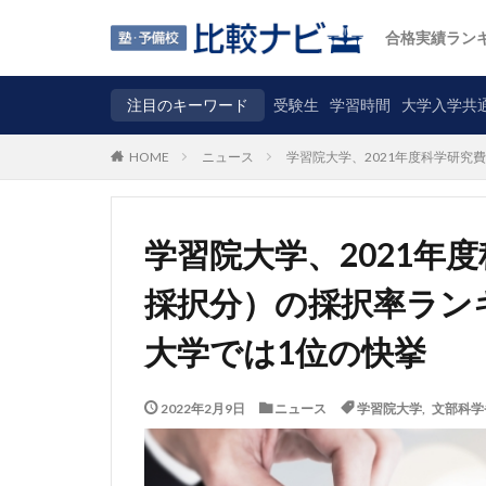
合格実績ラン
注目のキーワード
受験生
学習時間
大学入学共
ニュース
学習院大学、2021年度科学研究
HOME
学習院大学、2021年
採択分）の採択率ラン
大学では1位の快挙
2022年2月9日
ニュース
学習院大学
,
文部科学