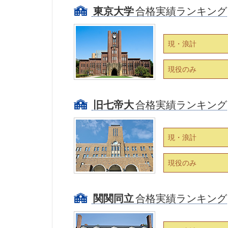
東京大学
合格実績ランキング
現・浪計
現役のみ
旧七帝大
合格実績ランキング
現・浪計
現役のみ
関関同立
合格実績ランキング