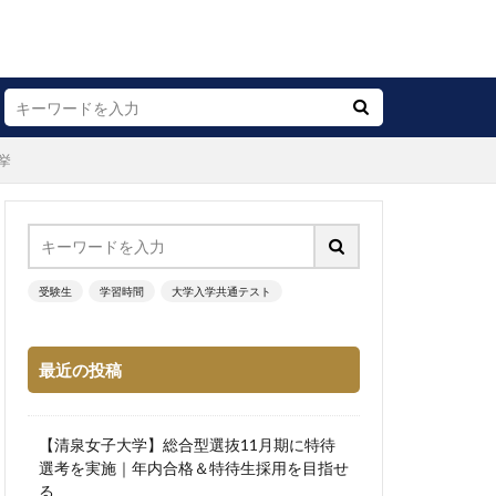
挙
受験生
学習時間
大学入学共通テスト
最近の投稿
【清泉女子大学】総合型選抜11月期に特待
選考を実施｜年内合格＆特待生採用を目指せ
る